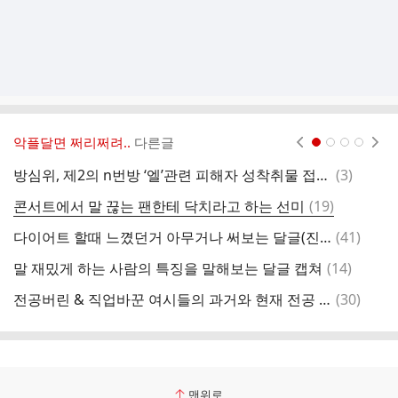
악플달면 쩌리쩌려..
다른글
현재페이지 1
2
3
4
댓
방심위, 제2의 n번방 ‘엘’관련 피해자 성착취물 접속 차단
(
3
)
글
댓
콘서트에서 말 끊는 팬한테 닥치라고 하는 선미
(
19
)
글
댓
다이어트 할때 느꼈던거 아무거나 써보는 달글(진짜 사소한거라도 ok)
(
41
)
글
댓
말 재밌게 하는 사람의 특징을 말해보는 달글 캡쳐
(
14
)
추
글
댓
전공버린 & 직업바꾼 여시들의 과거와 현재 전공 & 직업말하기 달글
(
30
)
은
글
맨위로