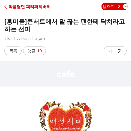
C
악플달면 쩌리쩌려버려
앱으로보기
A
[흥미돋]
콘서트에서 말 끊는 팬한테 닥치라고
F
하는 선미
작
작
조
FiNE
22.09.06
20,461
E
성
성
회
자
시
수
글
가
글
목록
댓글
19
가
간
자
자
크
크
기
기
크
작
게
게