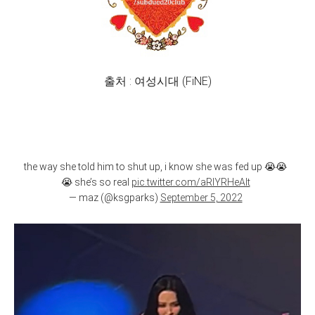
출처 : 여성시대 (FiNE)
the way she told him to shut up, i know she was fed up 😭😭
😭 she’s so real
pic.twitter.com/aRIYRHeAlt
— maz (@ksgparks)
September 5, 2022