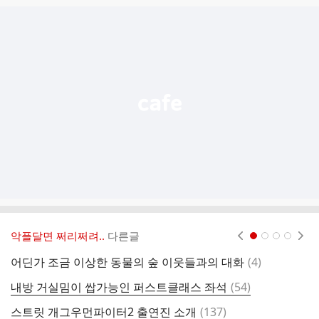
글
추
가
기
능
열
기
악플달면 쩌리쩌려..
다른글
현재페이지 1
2
3
4
댓
어딘가 조금 이상한 동물의 숲 이웃들과의 대화
(
4
)
게
글
댓
내방 거실밈이 쌉가능인 퍼스트클래스 좌석
(
54
)
글
댓
스트릿 개그우먼파이터2 출연진 소개
(
137
)
관