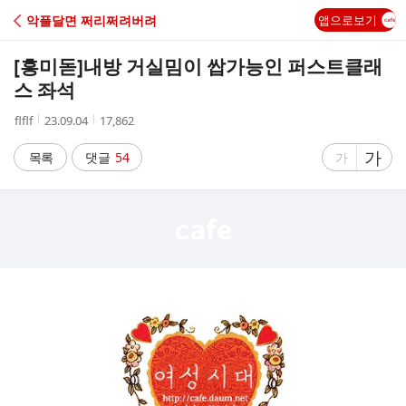
C
악플달면 쩌리쩌려버려
앱으로보기
A
[흥미돋]
내방 거실밈이 쌉가능인 퍼스트클래
F
스 좌석
작
작
조
flflf
23.09.04
17,862
E
성
성
회
자
시
수
글
가
글
목록
댓글
54
가
간
자
자
크
크
기
기
크
작
게
게