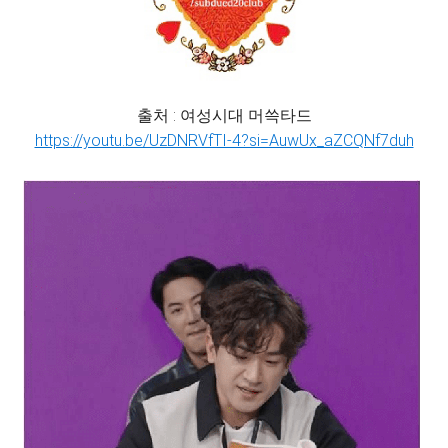
출처 : 여성시대 머쓱타드
https://youtu.be/UzDNRVfTI-4?si=AuwUx_aZCQNf7duh