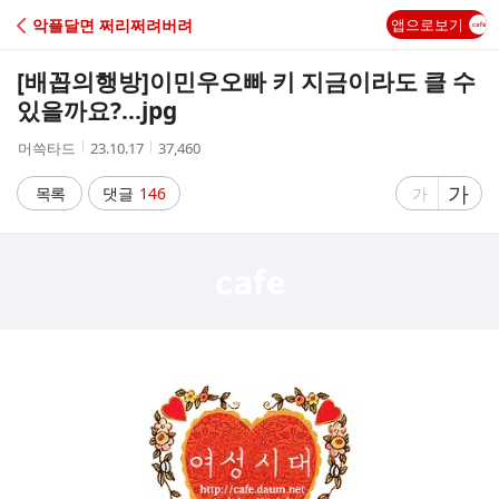
C
악플달면 쩌리쩌려버려
앱으로보기
A
[배꼽의행방]
이민우오빠 키 지금이라도 클 수
F
있을까요?...jpg
작
작
조
머쓱타드
23.10.17
37,460
E
성
성
회
자
시
수
글
가
글
목록
댓글
146
가
간
자
자
크
크
기
기
크
작
게
게