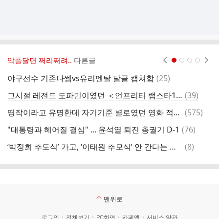
악플달면 쩌리쩌려..
다른글
현재페이지 1
2
3
4
댓
야구선수 기존나쎔vs유리멘탈 달글 캡쳐함
(
25
)
글
댓
그시절 레전드 도파민이였던 ＜언프리티 랩스타1＞ 최고의 명장면은?
(
39
)
글
댓
띵작이라고 유명한데 자기기준 별로였던 영화 적어보는 달글
(
575
)
[
글
댓
"대통령과 헤어질 결심" ... 윤석열 퇴진 총궐기 D-1
(
76
)
글
댓
‘박정희 추도식’ 가고, ‘이태원 추모식’ 안 간다는 대통령 [사설]
(
8
)
이
글
맨위로
로그인
전체보기
PC화면
카페앱
서비스 약관