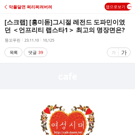
C
악플달면 쩌리쩌려버려
앱으로보기
A
[스크랩] [흥미돋]
그시절 레전드 도파민이였
F
던 ＜언프리티 랩스타1＞ 최고의 명장면은?
작
작
조
똥꼬푸린
23.11.10
10,125
E
성
성
회
자
시
수
글
가
글
목록
댓글
39
가
간
자
자
크
크
기
기
크
작
게
게