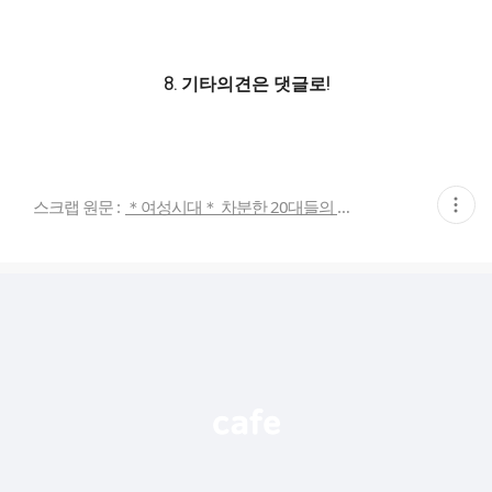
8. 기타의견은 댓글로!
현
스크랩 원문 :
＊여성시대＊ 차분한 20대들의 알흠다운 공간
재
게
시
글
추
가
기
능
열
기