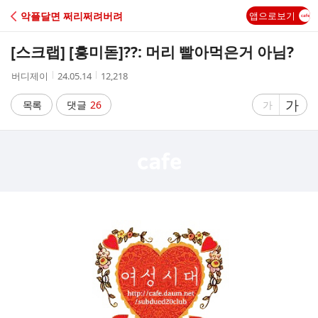
C
악플달면 쩌리쩌려버려
앱으로보기
A
[스크랩] [흥미돋]
??: 머리 빨아먹은거 아님?
F
작
작
조
버디제이
24.05.14
12,218
성
성
회
E
자
시
수
글
가
글
목록
댓글
26
가
간
자
자
크
크
기
기
크
작
게
게