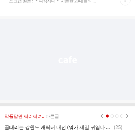
스크랩 원문 :
＊여성시대＊ 차분한 20대들의 알흠다운 공간
재
게
시
글
추
가
기
능
열
기
악플달면 쩌리쩌려..
다른글
현재페이지 1
2
3
4
댓
골때리는 강원도 캐릭터 대전 (뭐가 제일 귀엽나 뽑아보자)
(
25
)
떡
글