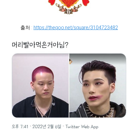
출처 :
https://theqoo.net/square/3104723482