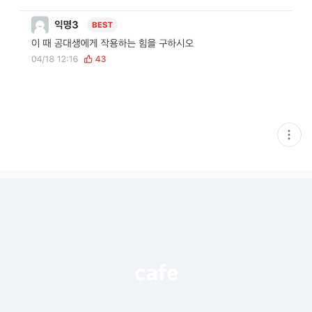
현
재
게
시
글
추
가
기
능
열
기