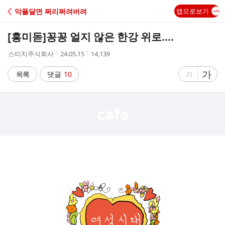
C
악플달면 쩌리쩌려버려
앱으로보기
A
[흥미돋]
꽁꽁 얼지 않은 한강 위로....
F
작
작
조
스티치주식회사
24.05.15
14,139
성
성
회
E
자
시
수
글
가
글
목록
댓글
10
가
간
자
자
크
크
기
기
크
작
게
게