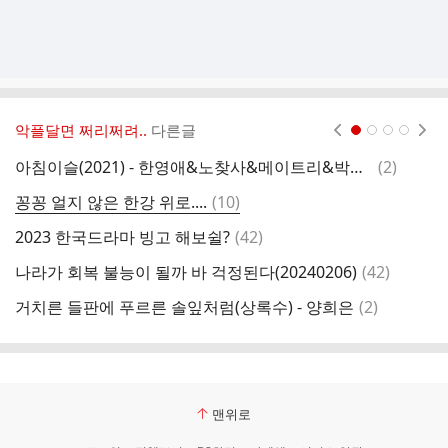
악플달면 쩌리쩌려..
다른글
현재페이지 1
2
3
4
댓
아침이슬(2021) - 한영애&노찾사&메이트리&박학기&알리&웬디&유리상자&윤도현&윤종신&이날치&이은미&장필순&크라잉넛&태일&황정민
(
2
)
글
댓
꽁꽁 얼지 않은 한강 위로....
(
10
)
볼
글
댓
2023 한국드라마 빙고 해보쉴?
(
42
)
b
글
댓
나라가 회복 불능이 될까 바 걱정된다(20240206)
(
42
)
트
글
댓
거치른 들판에 푸르른 솔잎처럼(상록수) - 양희은
(
2
)
꼭
글
맨위로