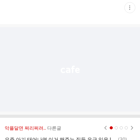
현
재
게
시
글
추
가
기
능
열
기
악플달면 쩌리쩌려..
다른글
현재페이지 1
2
3
4
댓
요즘 아기 태어나면 이거 해주는 집들 은근 있음.JPG
(
30
)