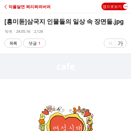
C
악플달면 쩌리쩌려버려
앱으로보기
A
[흥미돋]
삼국지 인물들의 일상 속 장면들.jpg
F
작
작
조
악귀
24.05.16
2,126
성
성
회
E
자
시
수
글
가
글
목록
댓글
1
가
간
자
자
크
크
기
기
크
작
게
게