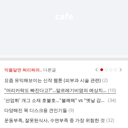
기
악플달면 쩌리쩌려..
다른글
현재페이지 1
2
3
4
댓
요즘 유익해보이는 신작 웹툰 (피부과 시술 관련)
(
2
)
글
댓
"머리카락도 빠진다고?"...알르레기비염의 예상치 못한 증상 7
(
10
)
글
댓
'선업튀' 개그 소재 호불호…"불쾌해" vs "옛날 감성" 시끌 [엑's 이슈]
(
34
)
대
글
댓
다양해진 목 디스크용 견인기들
(
9
)
글
댓
운동부족, 잘못된식사, 수면부족 중 가장 위험한 것
(
32
)
글