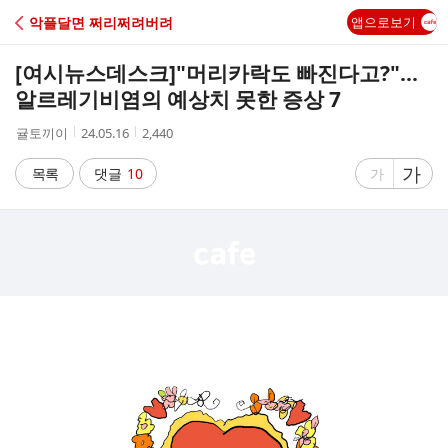
C
악플달면 쩌리쩌려버려
앱으로보기
A
[여시뉴스데스크]
"머리카락도 빠진다고?"...
F
알르레기비염의 예상치 못한 증상 7
작
작
조
귤토끼이
24.05.16
2,440
E
성
성
회
자
시
수
글
가
글
목록
댓글
10
가
간
자
자
크
크
기
기
크
작
게
게