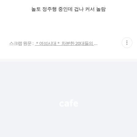
놀토 정주행 중인데 겁나 커서 놀람
현
스크랩 원문 :
＊여성시대＊ 차분한 20대들의 알흠다운 공간
재
게
시
글
추
가
기
능
열
기