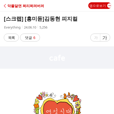
C
악플달면 쩌리쩌려버려
앱으로보기
A
[스크랩] [흥미돋]
김동현 피지컬
F
작
작
조
Everything
24.06.10
5,256
성
성
회
E
자
시
수
글
가
글
목록
댓글
6
가
간
자
자
크
크
기
기
크
작
게
게