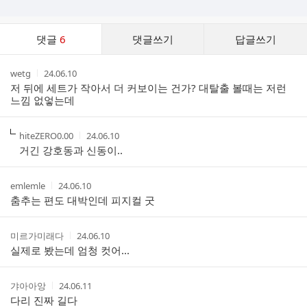
댓
댓글
6
댓글쓰기
답글쓰기
글
댓
작
작
wetg
24.06.10
글
성
성
저 뒤에 세트가 작아서 더 커보이는 건가? 대탈출 볼때는 저런
리
자
시
느낌 없엏는데
스
간
트
작
작
hiteZERO0.00
24.06.10
성
성
거긴 강호동과 신동이..
자
시
간
작
작
emlemle
24.06.10
성
성
춤추는 편도 대박인데 피지컬 굿
자
시
간
작
작
미르가미래다
24.06.10
성
성
실제로 봤는데 엄청 컷어...
자
시
간
작
작
갸아아앙
24.06.11
성
성
다리 진짜 길다