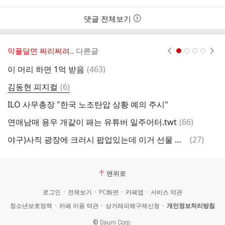
자
시
간
댓글 전체보기
악플달면 쩌리쩌려..
다른글
현재페이지 1
2
3
4
댓
이 머리 하면 1억 받음
(
463
)
글
댓
김동현 피지컬
(
6
)
"
글
ILO 사무총장 "한국 노조탄압 상황 예의 주시"
댓
연애남매 용우 개같이 패는 유튜버 일주어터.twt
(
66
)
글
댓
야구)사직 광장에 크러시 팝업있는데 이거 선물 안준다는 거 아님?ㅋㅋㅋㅋ
(
27
)
글
맨위로
로그인
전체보기
PC화면
카페앱
서비스 약관
청소년보호정책
카페 이용 약관
상거래피해구제신청
개인정보처리방침
©
Daum Corp.