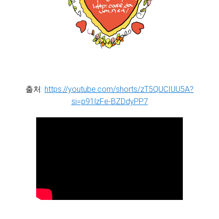
출처:
https://youtube.com/shorts/zT5QUCIUU5A?
si=p91lzFe-BZDdyPP7