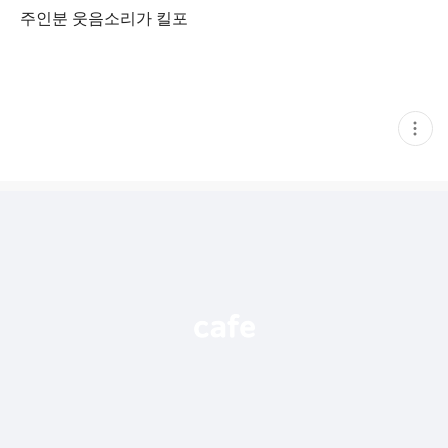
주인분 웃음소리가 킬포
현
재
게
시
글
추
가
기
능
열
기