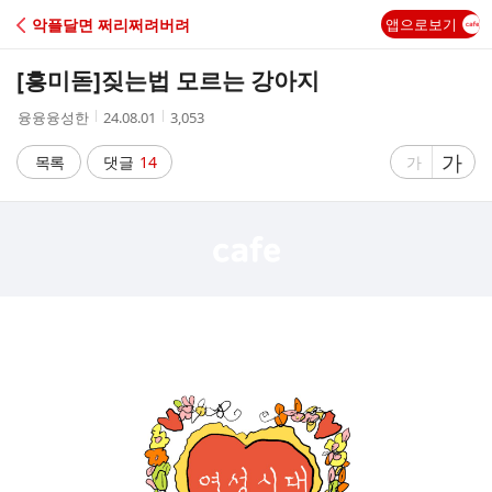
C
악플달면 쩌리쩌려버려
앱으로보기
A
[흥미돋]
짖는법 모르는 강아지
F
작
작
조
융융융성한
24.08.01
3,053
성
성
회
E
자
시
수
글
가
글
목록
댓글
14
가
간
자
자
크
크
기
기
크
작
게
게