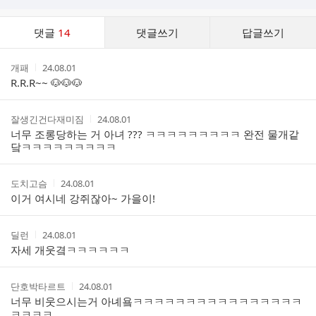
댓
댓글
14
댓글쓰기
답글쓰기
글
댓
작
작
개패
24.08.01
글
성
성
R.R.R~~ 🐶🐶🐶
리
자
시
스
간
트
작
작
잘생긴건다재미짐
24.08.01
성
성
너무 조롱당하는 거 아녀 ??? ㅋㅋㅋㅋㅋㅋㅋㅋㅋ 완전 물개같
자
시
닼ㅋㅋㅋㅋㅋㅋㅋㅋㅋ
간
작
작
도치고슴
24.08.01
성
성
이거 여시네 강쥐잖아~ 가을이!
자
시
간
작
작
딜런
24.08.01
성
성
자세 개웃곀ㅋㅋㅋㅋㅋㅋ
자
시
간
작
작
단호박타르트
24.08.01
성
성
너무 비웃으시는거 아녜욬ㅋㅋㅋㅋㅋㅋㅋㅋㅋㅋㅋㅋㅋㅋㅋㅋ
자
시
ㅋㅋㅋㅋ