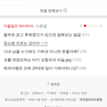
간
댓글 전체보기
악플달면 쩌리쩌려..
다른글
현재페이지 1
2
3
4
댓
할부로 긁고 후회중인거 있으면 말해보는 달글
(
51
)
여
글
댓
짖는법 모르는 강아지
(
14
)
팬
글
댓
너네 남돌 누가봐도 가짜코 티나면 못좋아해?
(
33
)
글
댓
코를 재창조하는 터키 성형외과 의술.jpg
(
125
)
글
댓
해외여행은 진짜 20대에 많이 가봐야하나요?
(
49
)
글
맨위로
로그인
전체보기
PC화면
카페앱
서비스 약관
청소년보호정책
카페 이용 약관
상거래피해구제신청
개인정보처리방침