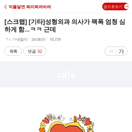
C
악플달면 쩌리쩌려버려
앱으로보기
A
[스크랩] [기타]
성형외과 의사가 팩폭 엄청 심
F
하게 함...ㅋㅋ 근데
작
작
조
ㄱㄴㄲ내말이
24.08.01
16,729
E
성
성
회
자
시
수
글
가
글
목록
댓글
32
가
간
자
자
크
크
기
기
크
작
게
게