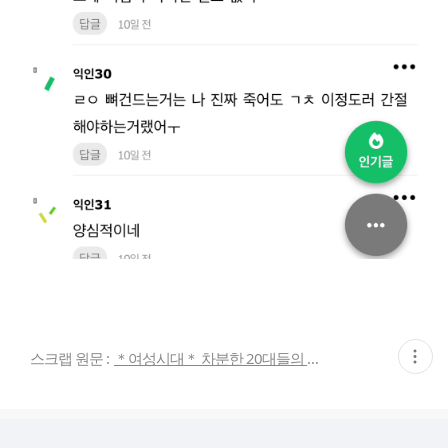
현
스크랩 원문 :
＊여성시대＊ 차분한 20대들의 알흠다운 공간
재
게
시
글
추
가