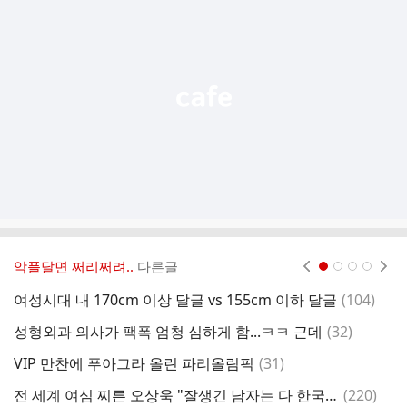
기
능
열
기
악플달면 쩌리쩌려..
다른글
현재페이지 1
2
3
4
댓
여성시대 내 170cm 이상 달글 vs 155cm 이하 달글
(
104
)
턱
글
댓
성형외과 의사가 팩폭 엄청 심하게 함...ㅋㅋ 근데
(
32
)
글
댓
VIP 만찬에 푸아그라 올린 파리올림픽
(
31
)
여
글
댓
전 세계 여심 찌른 오상욱 "잘생긴 남자는 다 한국에"
(
220
)
이