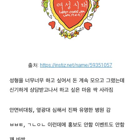
출처:
https://instiz.net/name/59351057