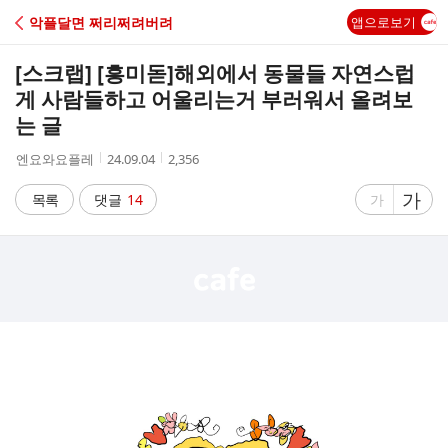
C
악플달면 쩌리쩌려버려
앱으로보기
A
[스크랩] [흥미돋]
해외에서 동물들 자연스럽
F
게 사람들하고 어울리는거 부러워서 올려보
는 글
E
작
작
조
엔요와요플레
24.09.04
2,356
성
성
회
자
시
수
글
가
글
목록
댓글
14
가
간
자
자
크
크
기
기
크
작
게
게