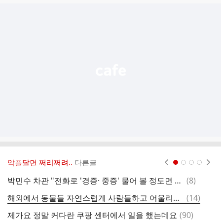
글
추
가
기
능
열
기
악플달면 쩌리쩌려..
다른글
현재페이지 1
2
3
4
댓
박민수 차관 "전화로 '경증· 중증' 물어 볼 정도면 경증…응급실 자제 당부"
(
8
)
스
글
댓
해외에서 동물들 자연스럽게 사람들하고 어울리는거 부러워서 올려보는 글
(
14
)
글
댓
제가요 정말 커다란 쿠팡 센터에서 일을 했는데요
(
90
)
블