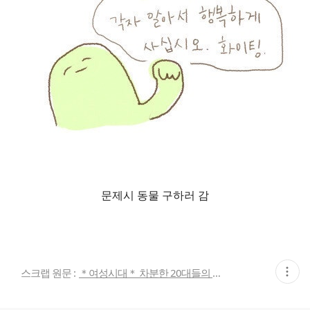
문제시 동물 구하러 감
현
스크랩 원문 :
＊여성시대＊ 차분한 20대들의 알흠다운 공간
재
게
시