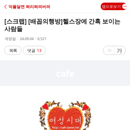
C
악플달면 쩌리쩌려버려
앱으로보기
A
[스크랩] [배꼽의행방]
헬스장에 간혹 보이는
F
사람들
작
작
조
계랑말
24.09.04
6,521
E
성
성
회
자
시
수
글
가
글
목록
댓글
13
가
간
자
자
크
크
기
기
크
작
게
게