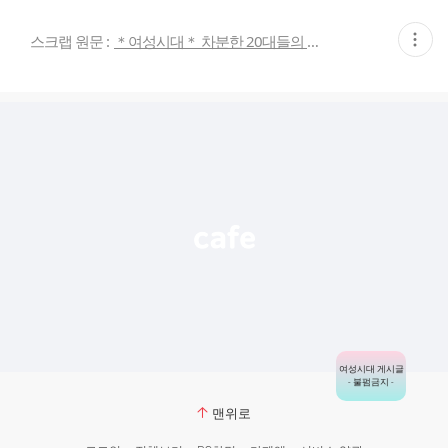
현
스크랩 원문 :
＊여성시대＊ 차분한 20대들의 알흠다운 공간
재
게
시
글
추
가
기
능
열
기
여성시대 게시글
- 불펌금지 -
맨위로