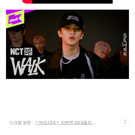
현
스크랩 원문 :
＊여성시대＊ 차분한 20대들의 알흠다운 공간
재
게