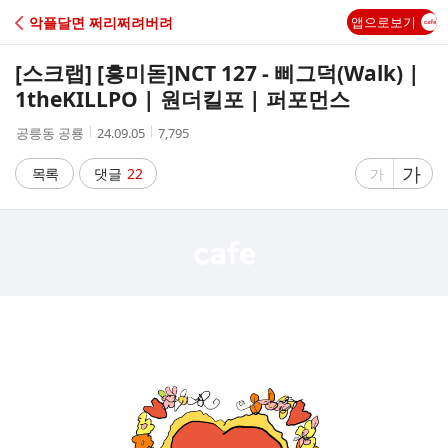
C
악플달면 쩌리쩌려버려
앱으로보기
A
[스크랩] [흥미돋]
NCT 127 - 삐그덕(Walk) |
F
1theKILLPO | 원더킬포 | 퍼포먼스
작
작
조
공릉동 공룡
24.09.05
7,795
E
성
성
회
자
시
수
글
가
글
목록
댓글
22
가
간
자
자
크
크
기
기
크
작
게
게