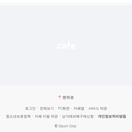
시
글
추
가
기
능
열
기
맨위로
로그인
전체보기
PC화면
카페앱
서비스 약관
청소년보호정책
카페 이용 약관
상거래피해구제신청
개인정보처리방침
©
Daum Corp.