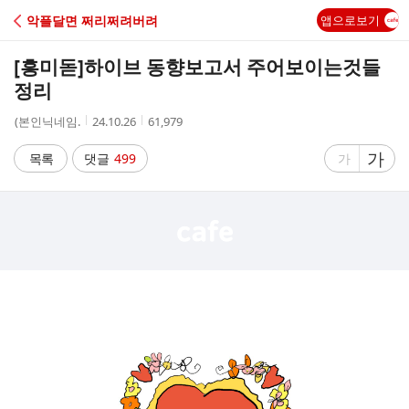
C
악플달면 쩌리쩌려버려
앱으로보기
A
[흥미돋]
하이브 동향보고서 주어보이는것들
F
정리
작
작
조
(본인닉네임.
24.10.26
61,979
E
성
성
회
자
시
수
글
가
글
목록
댓글
499
가
간
자
자
크
크
기
기
크
작
게
게