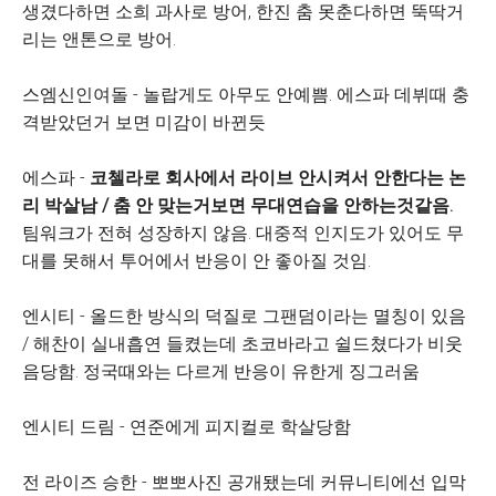
생겼다하면 소희 과사로 방어, 한진 춤 못춘다하면 뚝딱거
리는 앤톤으로 방어.
스엠신인여돌 - 놀랍게도 아무도 안예쁨. 에스파 데뷔때 충
격받았던거 보면 미감이 바뀐듯
에스파 -
코첼라로 회사에서 라이브 안시켜서 안한다는 논
리 박살남 / 춤 안 맞는거보면 무대연습을 안하는것같음.
팀워크가 전혀 성장하지 않음. 대중적 인지도가 있어도 무
대를 못해서 투어에서 반응이 안 좋아질 것임.
엔시티 - 올드한 방식의 덕질로 그팬덤이라는 멸칭이 있음
/ 해찬이 실내흡연 들켰는데 초코바라고 쉴드쳤다가 비웃
음당함. 정국때와는 다르게 반응이 유한게 징그러움
엔시티 드림 - 연준에게 피지컬로 학살당함
전 라이즈 승한 - 뽀뽀사진 공개됐는데 커뮤니티에선 입막