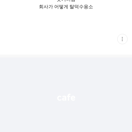
회사가 어떻게 탈덕수용소
현
재
게
시
글
추
가
기
능
열
기