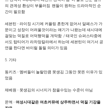
의 관계성 환상이 부풀러짐. 팬들이 원하는 드라마적인 순
간이 필요함
세븐틴 - 라이징 시기에 커플링 흔한게 없어서 알페스가 가
문이고 성장이 어려울것이라는 얘기가 나왔는데 새시대에
걸맞는 덕질로 어덕행덕을 개막함. / 태국인 슈퍼스타중에
서도 탑티어가 라차망칼라에서 하는데 세븐틴이 여기서 공
연을 한다면 바이럴 돌릴 의미가 있음
5. 기타
동키즈 - 멤버들이 놀랄만큼 못생김 그동안 못뜬 이유가 있
었음
제베원 - 못생김의 시너지가 참을수있는 수준이 아님
몬엑 -
여성시대같은 여초커뮤에 상주하면서 덕질 기강을