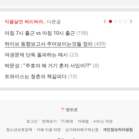
악플달면 쩌리쩌려..
다른글
현재페이지 1
2
3
4
댓
아침 7시 출근 vs 아침 10시 출근
(
198
)
글
댓
하이브 동향보고서 주어보이는것들 정리
(
499
)
탈
글
댓
여권문제 단독 돌파하는 메시
(
23
)
글
댓
박문성 : "주호야 왜 거기 혼자 서있어??"
(
8
)
글
댓
트와이스는 청춘의 책갈피다
(
10
)
명
글
맨위로
로그인
전체보기
PC화면
카페앱
서비스 약관
청소년보호정책
카페 이용 약관
상거래피해구제신청
개인정보처리방침