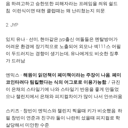
음 하려고하고 승한또한 피해자라는 프레임을 씌워 쉴드
침. 이런식이면 태현 클럽때는 왜 난리쳤는지 의문.
2. JYP
있지 유나 - 선미, 현아같은 jyp출신 여돌들은 멘탈방어가
어려운 환경에 장기적으로 노출되어 외모나 섹111스 어필
이 두드러지는 경향이 생기는데, 유나에게도 비슷한 징후
가 드러남.
엔믹스 -
해원이 읽던책이 페미책이라는 주장이 나옴. 페미
코인타려다 팀킬했다는 식의 어그로로 이용가능함.
/ 규진
이 은채의 스타일기에 나와 스타일기 반응을 좋게 만들었
으나 챌린지에서 은채와 피지컬차이가 많이 나서 안쓰러움
스키즈 - 창빈이 엔믹스와 챌린지 찍을때 키가 비슷했음. 하
필 창빈이 연준과 친구라 둘이 나란히 섰을때 피지컬로 학
살당해서 미안한 수준.