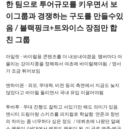
한 팀으로 투어규모를 키우면서 보
이그룹과 경쟁하는 구도를 만들수있
음 / 블랙핑크+트와이스 장점만 합
친 그룹
아일릿 - 바이럴용 콘텐츠를 더 내보내야겠음. 멤버마다 어
울리는 강아지종을 정해줘서 여초에 바이럴해야됨. / 영서
가 조금 튀어보임
엔하이픈 - 외모, 무대력, 비전 등의 측면에서 지금도 늦지
않았다고 바이럴 돌리면서 국내 유입 이끌어야됨.
투바투 - 무대 진행도 잘하고 서있기만 해도 의미가 있음.
엔시티 드림이랑 스키즈를 피지컬로 학살함. 연준과 창빈
의 차이는 좀 너무하다 싶은 정도. / 데뷔초에 나왔던 알페
스 팬픽이 4세대에서 레전드 팬픽이 됨. 이 글로 연준-범규