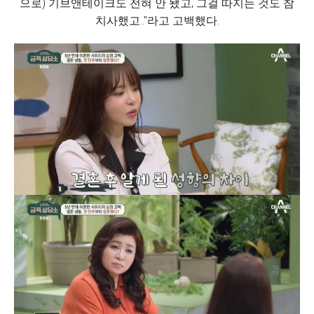
으로) 기브앤테이크도 전혀 안 됐고, 그걸 따지는 것도 참
치사했고.."라고 고백했다.