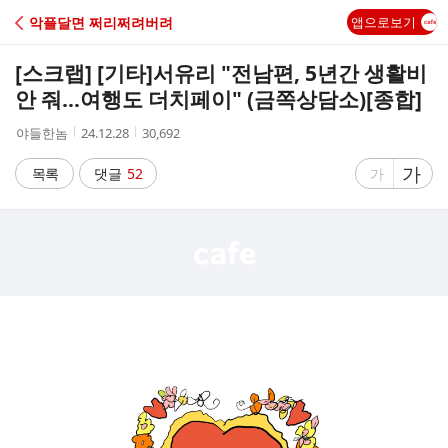
C
악플달면 쩌리쩌려버려
앱으로보기
A
[스크랩] [기타]
서유리 "전남편, 5년간 생활비
F
안 줘…여행도 더치페이" (금쪽상담소)[종합]
작
작
조
야들한놈
24.12.28
30,692
E
성
성
회
자
시
수
글
가
글
목록
댓글
52
가
간
자
자
크
크
기
기
크
작
게
게