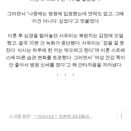
그러면서 "나중에는 병원에 입원했는데 연락도 없고, 그때
'이건 아니다' 싶었다"고 덧붙였다.
이혼 후 심경을 털어놓던 서유리는 북받치는 감정에 오열
했고, 결국 30분 간 녹화가 중단됐다. 서유리는 "잠을 잘 못
잔다. 식사는 하루에 한 끼는 먹으려고 한다"며 이혼 스트레
스에 따른 습관 변화를 토로했다. 그러면서 "여성 건강 쪽이
안 좋아서 병원 신세를 졌다"고 해 안타까움을 자아냈다.
현
스크랩 원문 :
＊여성시대＊ 차분한 20대들의 알흠다운 공간
재
게
시