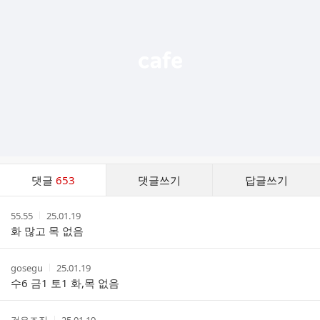
능
열
기
댓
댓글
653
댓글쓰기
답글쓰기
글
댓
작
작
55.55
25.01.19
글
성
성
화 많고 목 없음
리
자
시
스
간
트
작
작
gosegu
25.01.19
성
성
수6 금1 토1 화,목 없음
자
시
간
작
작