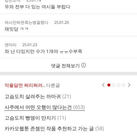
검은조직
25.01.19
성
성
우와 전부 다 있는 여시들 부럽다
자
시
간
작
작
여시안하면죽는병걸렸다
25.01.20
성
성
재밋당 ㅋㅋ
자
시
간
작
작
앤마리
25.01.23
성
성
와 난 다있지만 수가 1개야 ㅠㅠ수부족
자
시
간
댓글 전체보기
악플달면 쩌리쩌려..
다른글
현재페이지 1
2
3
4
댓
고슴도치 살려주는 까마귀
(
21
)
글
댓
사주에서 어떤 오행이 많다는건
(
653
)
글
댓
고슴도치 빵뎅이 만지기
(
11
)
글
댓
카카오웹툰 존잼인 작품 추천하고 가는 글
(
58
)
[
글