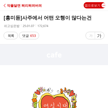
C
악플달면 쩌리쩌려버려
앱으로보기
A
[흥미돋]
사주에서 어떤 오행이 많다는건
F
작
작
조
쉬고싶은밤
25.01.07
172,674
성
성
회
E
자
시
수
글
가
글
목록
댓글
653
가
간
자
자
크
크
기
기
크
작
게
게