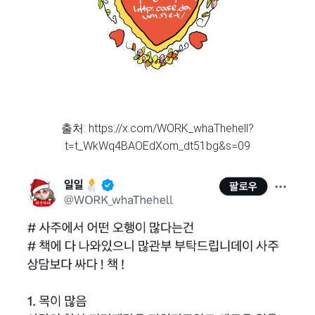
출처: https://x.com/WORK_whaThehell?
t=t_WkWq4BAOEdXom_dt51bg&s=09