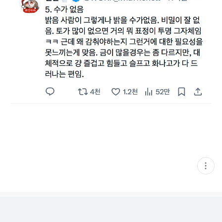
현
재
게
시
글
추
가
기