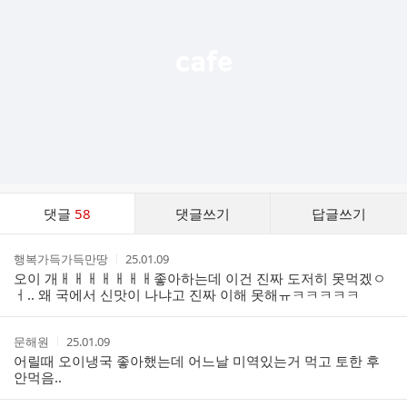
열
기
댓
댓글
58
댓글쓰기
답글쓰기
글
댓
작
작
행복가득가득만땅
25.01.09
글
성
성
오이 개ㅐㅐㅐㅐㅐㅐㅐ좋아하는데 이건 진짜 도저히 못먹겠ㅇ
리
자
시
ㅓ.. 왜 국에서 신맛이 나냐고 진짜 이해 못해ㅠㅋㅋㅋㅋㅋ
스
간
트
작
작
문해원
25.01.09
성
성
어릴때 오이냉국 좋아했는데 어느날 미역있는거 먹고 토한 후
자
시
안먹음..
간