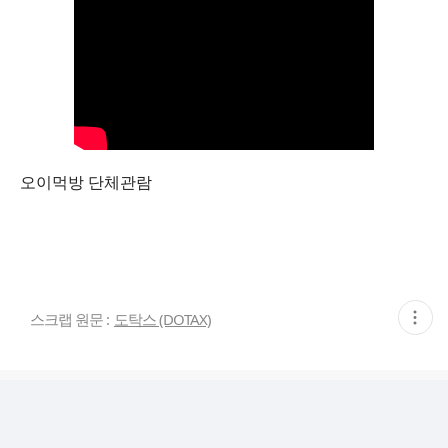
오이먹방 단체관람
현
스크랩 원문 :
도탁스 (DOTAX)
재
게
시
글
추
가
기
능