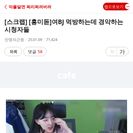
C
악플달면 쩌리쩌려버려
앱으로보기
A
[스크랩] [흥미돋]
여BJ 먹방하는데 경악하는
F
시청자들
작
작
조
만명의근원
25.01.09
71,424
E
성
성
회
자
시
수
글
가
글
목록
댓글
58
가
간
자
자
크
크
기
기
크
작
게
게