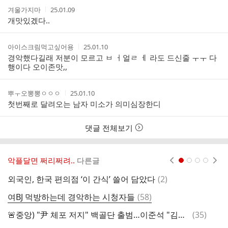
작
작
겨울가지마
25.01.09
성
성
개맛있겠다..
자
시
간
작
작
아이스크림먹고싶어용
25.01.10
성
성
경악했다길래 저분이 모르고 ㅂ ㅓ얼ㄹ ㅔ 라도 드신줄 ㅜㅜ 다
자
시
행이다 오이존맛,,
간
작
작
뿌ㅜ오뽕뽕ㅇㅇㅇ
25.01.10
성
성
첫번째로 달려오는 남자 미소가 의미심장한디
자
시
간
댓글 전체보기
악플달면 쩌리쩌려..
다른글
현재페이지 1
2
3
4
댓
외국인, 한국 편의점 ‘이 간식’ 쓸어 담았다
(
2
)
글
댓
여BJ 먹방하는데 경악하는 시청자들
(
58
)
외
글
댓
🚨중앙) "尹 체포 저지" 백골단 출범…이준석 "김민전, 백골단 의미 모르나"
(
35
)
글