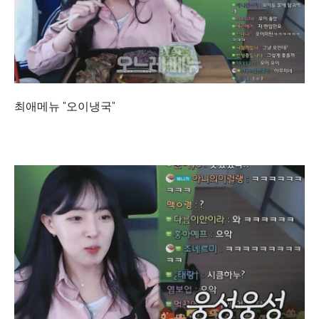
최애메뉴 "오이냉국"