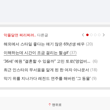
악플달면 쩌리쩌려..
다른글
현재페이지 1
2
3
4
댓
해외에서 스타일 좋다는 얘기 많은 69년생 배우
(
20
)
아
글
댓
이해하는데 시간이 조금 걸리는 짤.gif
(
37
)
글
댓
‘36세’ 예원 “결혼할 수 있을까” 고민 토로(‘영업비밀’)
(
6
)
글
댓
최근 인스타의 무서움을 알게 된 한 여자 아나운서
(
18
)
전
글
댓
악기 위를 지나가다 레전드 연주를 해버린 ‘그 동물’
(
9
)
글
맨위로