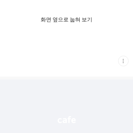
화면 옆으로 눕혀 보기
현
재
게
시
글
추
가
기
능
열
기