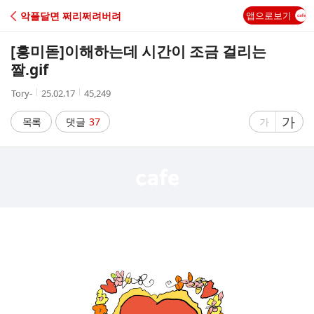
C
악플달면 쩌리쩌려버려
앱으로보기
A
[흥미돋]
이해하는데 시간이 조금 걸리는
F
짤.gif
작
작
조
Tory-
25.02.17
45,249
E
성
성
회
자
시
수
글
가
글
목록
댓글
37
가
간
자
자
크
크
기
기
크
작
게
게