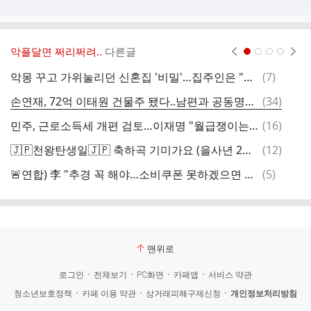
악플달면 쩌리쩌려..
다른글
현재페이지 1
2
3
4
댓
악몽 꾸고 가위눌리던 신혼집 '비밀'…집주인은 "사람 안 죽는 집 있나"
(
7
)
글
댓
손연재, 72억 이태원 건물주 됐다..남편과 공동명의로 전액 현금 매입 [종합]
(
34
)
내
글
댓
민주, 근로소득세 개편 검토…이재명 "월급쟁이는 봉인가"
(
16
)
시
글
댓
🇯🇵천왕탄생일🇯🇵 축하곡 기미가요 (을사년 2월 19일, 용산)
(
12
)
글
댓
🚨연합) 李 "추경 꼭 해야…소비쿠폰 못하겠으면 청년 일자리에 쓰자"🚨🚨‼️-댓따봉부탁
(
5
)
혈
글
맨위로
로그인
전체보기
PC화면
카페앱
서비스 약관
청소년보호정책
카페 이용 약관
상거래피해구제신청
개인정보처리방침