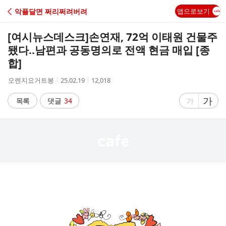
C
악플달면 쩌리쩌려버려
앱으로보기
A
[여시뉴스데스크]
손연재, 72억 이태원 건물주
F
됐다..남편과 공동명의로 전액 현금 매입 [종
합]
E
작
작
조
오렌지요거트봉
25.02.19
12,018
성
성
회
자
시
수
글
가
글
목록
댓글
34
가
간
자
자
크
크
기
기
크
작
게
게