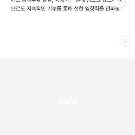
현
재
게
시
글
추
가
기
능
열
기