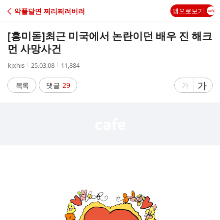
C
악플달면 쩌리쩌려버려
앱으로보기
A
[흥미돋]
최근 미국에서 논란이던 배우 진 해크
F
먼 사망사건
작
작
조
kjxhis
25.03.08
11,884
E
성
성
회
자
시
수
글
가
글
목록
댓글
29
가
간
자
자
크
크
기
기
크
작
게
게