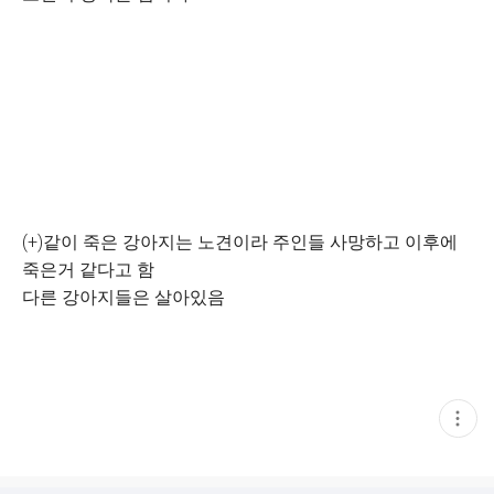
(+)같이 죽은 강아지는 노견이라 주인들 사망하고 이후에
죽은거 같다고 함
다른 강아지들은 살아있음
현
재
게
시
글