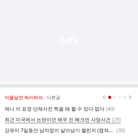
추
가
기
능
열
기
악플달면 쩌리쩌려..
다른글
현재페이지 1
2
3
4
댓
제니 이 표정 단체사진 찍을 때 할 수 있다 없다
(
40
)
글
댓
최근 미국에서 논란이던 배우 진 해크먼 사망사건
(
29
)
일
글
댓
강유미 7일동안 남자없이 살아남기 챌린지 (캡쳐유)
(
30
)
화
글