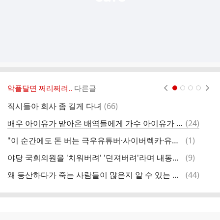
악플달면 쩌리쩌려..
다른글
현재페이지 1
2
3
4
댓
직시들아 회사 좀 길게 다녀
(
66
)
글
댓
배우 아이유가 맡아온 배역들에게 가수 아이유가 노래를 선물한다면
(
24
)
보
글
댓
"이 순간에도 돈 버는 극우유튜버·사이버렉카·유튜브만 승리자"
(
1
)
나
글
댓
야당 국회의원을 '치워버려' '던져버려'라며 내동댕이 치는 경찰
(
9
)
콩
글
댓
왜 등산하다가 죽는 사람들이 많은지 알 수 있는 사진들
(
44
)
글