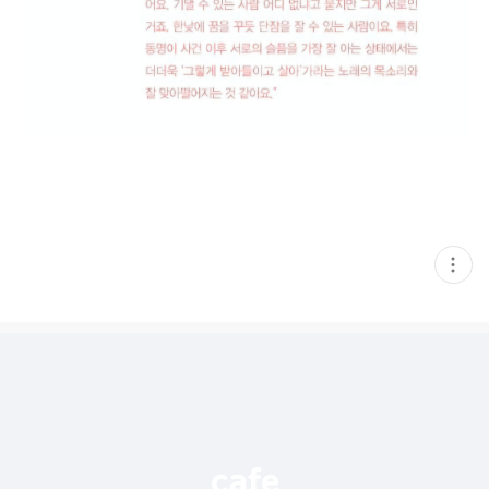
현
재
게
시
글
추
가
기
능
열
기