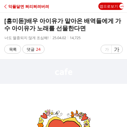
C
악플달면 쩌리쩌려버려
앱으로보기
A
[흥미돋]
배우 아이유가 맡아온 배역들에게 가
F
수 아이유가 노래를 선물한다면
작
작
조
너도 멸종되지 않게 조심해!
25.04.02
14,725
E
성
성
회
자
시
수
글
가
글
목록
댓글
24
가
간
자
자
크
크
기
기
크
작
게
게