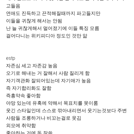
고들음
연애도 진득하고 끈적해질때까지 파고들지만
이들을 귀찮게 해서는 안됨
난 늘 귀찮게해서 멀어졌기에 이들 특징 모름
걸어다니는 위키피디아 정도인 것만 앎
estp
자존심 세고 자존감 높음
오기로 해내는 거 잘해서 사람 질리게 함
자기객관화 잘되어있는데 자기애가 높음
즉 자기합리화도 잘함
즉흥약속 좋아함
야망 있는데 유혹에 약해서 목표치를 못이룸
웃긴 스타일인데 스스로 깎아내리면서 웃기는것보다 주변
사람들 조롱하거나 비꼬는걸로 웃김
외모에 취약함
좋아하는 거에 돈 잘씀