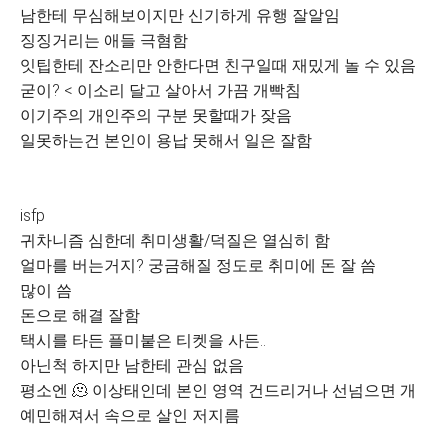
남한테 무심해보이지만 신기하게 유행 잘알임
징징거리는 애들 극혐함
잇팁한테 잔소리만 안한다면 친구일때 재밌게 놀 수 있음
굳이? < 이소리 달고 살아서 가끔 개빡침
이기주의 개인주의 구분 못할때가 잦음
일못하는건 본인이 용납 못해서 일은 잘함
isfp
귀차니즘 심한데 취미생활/덕질은 열심히 함
얼마를 버는거지? 궁금해질 정도로 취미에 돈 잘 씀
많이 씀
돈으로 해결 잘함
택시를 타든 플미붙은 티켓을 사든..
아닌척 하지만 남한테 관심 없음
평소엔 🫠 이상태인데 본인 영역 건드리거나 선넘으면 개
예민해져서 속으로 살인 저지름