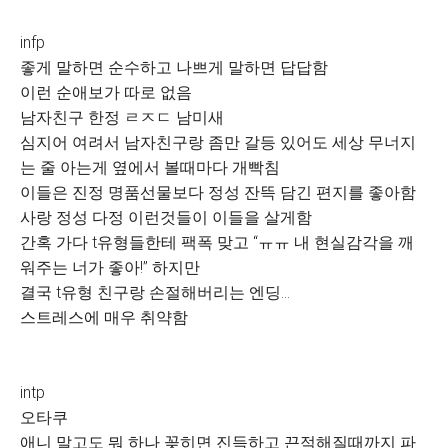
infp
좋게 말하면 순수하고 나쁘게 말하면 답답함
이런 순애보가 따로 없음
남자친구 한정 ㄹㅈㄷ 남미새
심지어 여려서 남자친구랑 좀만 갈등 있어도 세상 무너지
는 줄 아는게 옆에서 볼때마다 개빡침
이들은 진정 명품선물보다 정성 잔뜩 담긴 편지를 좋아함
사랑 정성 다정 이런것들이 이들을 살게함
간혹 가다 t유형들한테 팩폭 맞고 “ㅠㅠ 내 현실감각을 깨
워주는 너가 좋아!” 하지만
결국 t유형 친구랑 손절해버리는 엔딩...
스트레스에 매우 취약함
intp
오타쿠
애니 말고도 뭐 하나 꽂히면 진득하고 끈적해질때까지 파