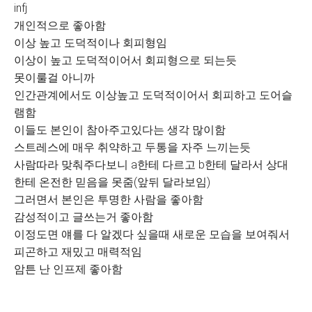
infj
개인적으로 좋아함
이상 높고 도덕적이나 회피형임
이상이 높고 도덕적이어서 회피형으로 되는듯
못이룰걸 아니까
인간관계에서도 이상높고 도덕적이어서 회피하고 도어슬
램함
이들도 본인이 참아주고있다는 생각 많이함
스트레스에 매우 취약하고 두통을 자주 느끼는듯
사람따라 맞춰주다보니 a한테 다르고 b한테 달라서 상대
한테 온전한 믿음을 못줌(앞뒤 달라보임)
그러면서 본인은 투명한 사람을 좋아함
감성적이고 글쓰는거 좋아함
이정도면 얘를 다 알겠다 싶을때 새로운 모습을 보여줘서
피곤하고 재밌고 매력적임
암튼 난 인프제 좋아함