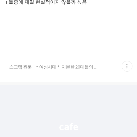
n들중에 제일 현실적이지 않을까 싶음
현
스크랩 원문 :
＊여성시대＊ 차분한 20대들의 알흠다운 공간
재
게
시
글
추
가
기
능
열
기