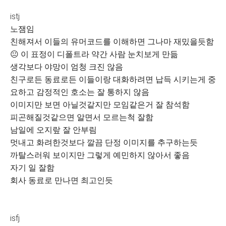
istj
노잼임
친해져서 이들의 유머코드를 이해하면 그나마 재밌을듯함
😐 이 표정이 디폴트라 약간 사람 눈치보게 만듦
생각보다 야망이 엄청 크진 않음
친구로든 동료로든 이들이랑 대화하려면 납득 시키는게 중
요하고 감정적인 호소는 잘 통하지 않음
이미지만 보면 아닐것같지만 모임같은거 잘 참석함
피곤해질것같으면 알면서 모르는척 잘함
남일에 오지랖 잘 안부림
멋내고 화려한것보다 깔끔 단정 이미지를 추구하는듯
까탈스러워 보이지만 그렇게 예민하지 않아서 좋음
자기 일 잘함
회사 동료로 만나면 최고인듯
isfj