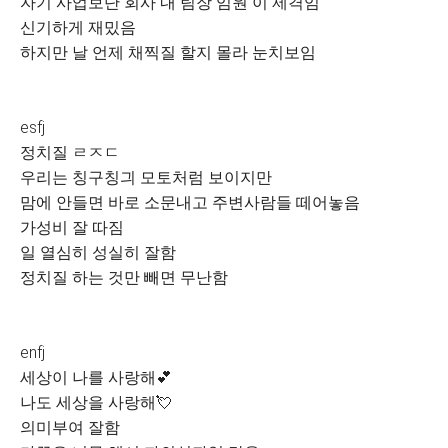
자기 사업보단 회사 내 팀장 임원 이 제격임
신기하게 재밌음
하지만 날 언제 채찍질 할지 몰라 눈치보임
esfj
정치질 ㄹㅈㄷ
우리는 칭구칭긔 모토처럼 보이지만
맘에 안들면 바로 소문내고 주변사람들 떼어놓음
가성비 잘 따짐
일 열심히 성실히 잘함
정치질 하는 것만 빼면 무난함
enfj
세상이 나를 사랑해💕
나도 세상을 사랑해💘
의미부여 잘함