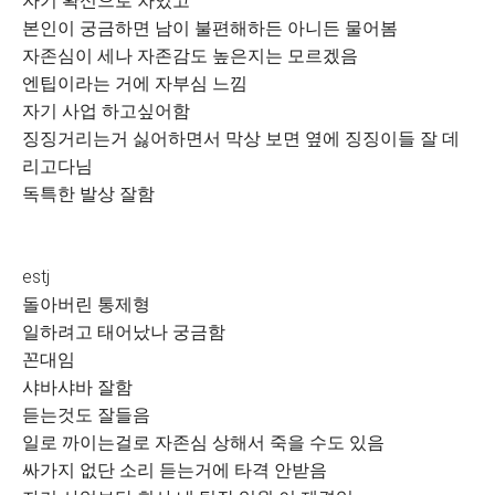
자기 확신으로 차있고
본인이 궁금하면 남이 불편해하든 아니든 물어봄
자존심이 세나 자존감도 높은지는 모르겠음
엔팁이라는 거에 자부심 느낌
자기 사업 하고싶어함
징징거리는거 싫어하면서 막상 보면 옆에 징징이들 잘 데
리고다님
독특한 발상 잘함
estj
돌아버린 통제형
일하려고 태어났나 궁금함
꼰대임
샤바샤바 잘함
듣는것도 잘들음
일로 까이는걸로 자존심 상해서 죽을 수도 있음
싸가지 없단 소리 듣는거에 타격 안받음