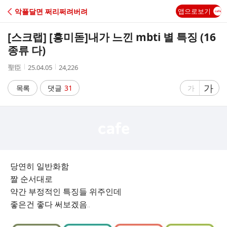
C
악플달면 쩌리쩌려버려
앱으로보기
A
[스크랩] [흥미돋]
내가 느낀 mbti 별 특징 (16
F
종류 다)
작
작
조
聖臣
25.04.05
24,226
E
성
성
회
자
시
수
글
가
글
목록
댓글
31
가
간
자
자
크
크
기
기
크
작
게
게
당연히 일반화함
짤 순서대로
약간 부정적인 특징들 위주인데
좋은건 좋다 써보겠음..