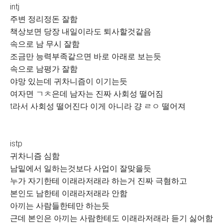
intj
주변 정리정돈 잘함
책상보면 당장 내일이라도 퇴사할것같음
속으로 남 무시 잘함
조금만 능력부족같으면 바로 아래로 보는듯
속으로 남평가 잘함
야망 있는데 귀차니즘이 이기는듯
여자면 ㄱㅊ은데 남자는 진짜 사회성 떨어짐
t라서 사회성 떨어진다 이게 아니라 걍 ㄹㅇ 떨어져
istp
귀차니즘 심함
남밑에서 일하는것보다 사업이 잘맞을듯
누가 자기한테 이래라저래라 하는거 진짜 극혐하고
본인도 남한테 이래라저래라 안함
아끼는 사람들한테만 하는듯
근데 본인은 아끼는 사람한테도 이래라저래라 듣기 싫어함