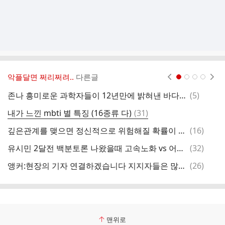
악플달면 쩌리쩌려..
다른글
현재페이지 1
2
3
4
댓
존나 흥미로운 과학자들이 12년만에 밝혀낸 바다속 신비한 문양의 비밀.jpgif
(
5
)
글
댓
내가 느낀 mbti 별 특징 (16종류 다)
(
31
)
이
글
댓
깊은관계를 맺으면 정신적으로 위험해질 확률이 높은 남자 mbti 유형 고발함.
(
16
)
어
글
댓
유시민 2달전 백분토론 나왔을때 고속노화 vs 어제 저속노화중
(
32
)
저
글
댓
앵커:현장의 기자 연결하겠습니다 지지자들은 많이 모여있습니까?
(
26
)
메
글
맨위로