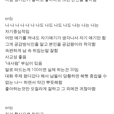
enfp
나 나 나 나 나 나 나도 나도 나도 나도 나는 나는 나는
자기중심적임
어떤 얘기를 꺼내도 자기얘기가 생각나서 자기 얘기만 함
그게 공감방식인줄 알고 본인을 공감왕이라 착각함
속편하게 남 속 뒤집는말 잘함
사교성 좋음
“내사람” 부심이 있음
말로 떠드는게 100이면 실제 하는건 30임
대화 주제 왔다갔다 해서 남들이 당황하면 헤헷 종잡을 수
없는 나>< 하면서 약간 뿌듯해함
좋아하는것만 오질라게 잘하고 그 외에껀 귀찮아함
entp