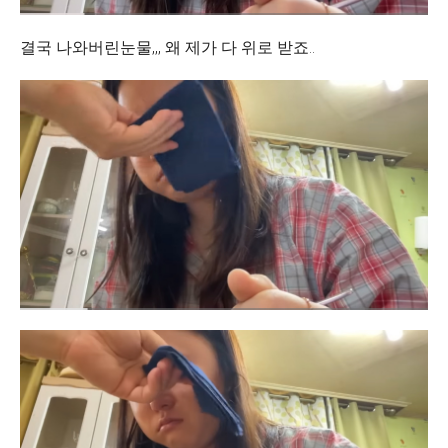
결국 나와버린눈물,,, 왜 제가 다 위로 받죠..