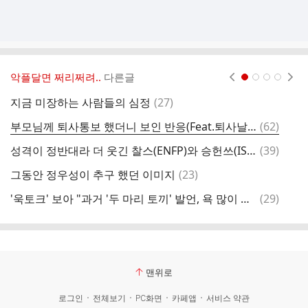
악플달면 쩌리쩌려..
다른글
현재페이지 1
2
3
4
댓
지금 미장하는 사람들의 심정
(
27
)
글
댓
부모님께 퇴사통보 했더니 보인 반응(Feat.퇴사날 야근)
(
62
)
글
댓
성격이 정반대라 더 웃긴 찰스(ENFP)와 승헌쓰(ISTP)
(
39
)
보
글
댓
그동안 정우성이 추구 했던 이미지
(
23
)
직
글
댓
'욱토크' 보아 "과거 '두 마리 토끼' 발언, 욕 많이 먹었다..안 쓰러워"
(
29
)
근
글
맨위로
로그인
전체보기
PC화면
카페앱
서비스 약관