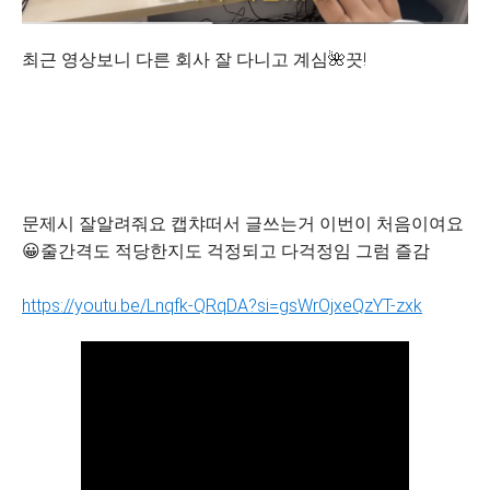
최근 영상보니 다른 회사 잘 다니고 계심🌺끗!
문제시 잘알려줘요 캡챠떠서 글쓰는거 이번이 처음이여요
😀줄간격도 적당한지도 걱정되고 다걱정임 그럼 즐감
https://youtu.be/Lnqfk-QRqDA?si=gsWrOjxeQzYT-zxk