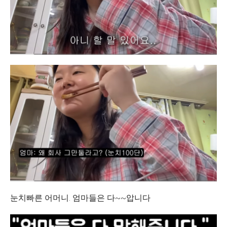
눈치빠른 어머니. 엄마들은 다~~압니다