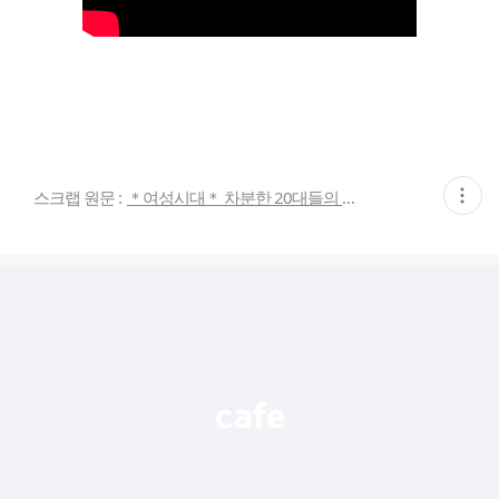
현
스크랩 원문 :
＊여성시대＊ 차분한 20대들의 알흠다운 공간
재
게
시
글
추
가
기
능
열
기