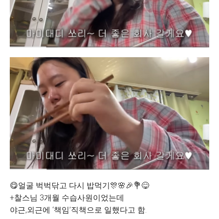
😋얼굴 벅벅닦고 다시 밥먹기🎊🌸🎉💐😋
+찰스님 3개월 수습사원이었는데
야근,외근에 ‘책임’직책으로 일했다고 함.