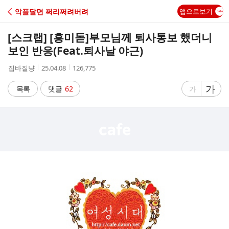
C
악플달면 쩌리쩌려버려
앱으로보기
A
[스크랩] [흥미돋]
부모님께 퇴사통보 했더니
F
보인 반응(Feat.퇴사날 야근)
작
작
조
집바질냥
25.04.08
126,775
E
성
성
회
자
시
수
글
가
글
목록
댓글
62
가
간
자
자
크
크
기
기
크
작
게
게