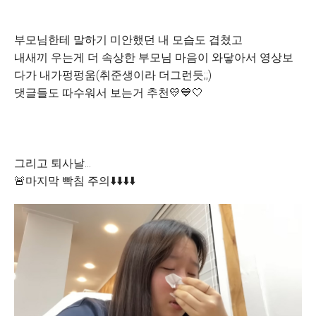
부모님한테 말하기 미안했던 내 모습도 겹쳤고
내새끼 우는게 더 속상한 부모님 마음이 와닿아서 영상보
다가 내가펑펑움(취준생이라 더그런듯;;)
댓글들도 따수워서 보는거 추천💛💙🤍
그리고 퇴사날...
🚨마지막 빡침 주의⬇️⬇️⬇️⬇️