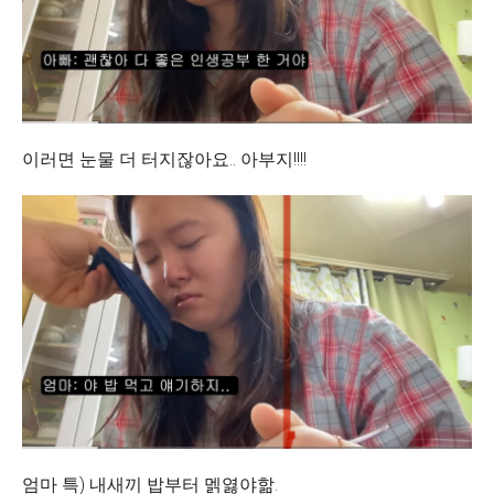
이러면 눈물 더 터지잖아요.. 아부지!!!!
엄마 특) 내새끼 밥부터 멝엻야핢.