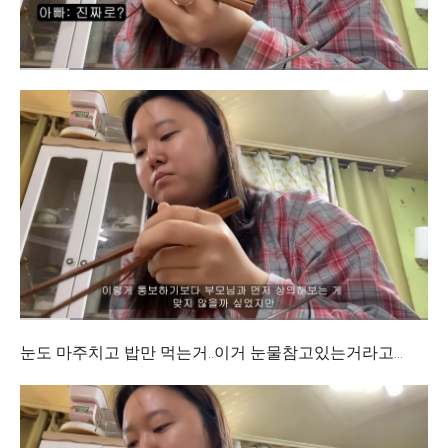
눈도 마주치고 밥만 먹는거..이거 눈물참고있는거라고...