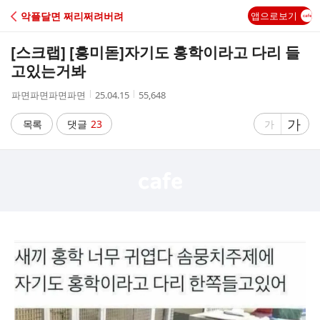
C
악플달면 쩌리쩌려버려
앱으로보기
A
[스크랩] [흥미돋]
자기도 홍학이라고 다리 들
F
고있는거봐
작
작
조
파면파면파면파면
25.04.15
55,648
E
성
성
회
자
시
수
글
가
글
목록
댓글
23
가
간
자
자
크
크
기
기
크
작
게
게