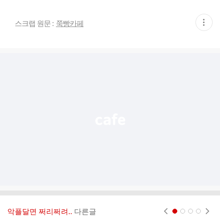
현
스크랩 원문 :
쭉빵카페
재
게
시
글
추
가
기
능
열
기
악플달면 쩌리쩌려..
다른글
현재페이지 1
2
3
4