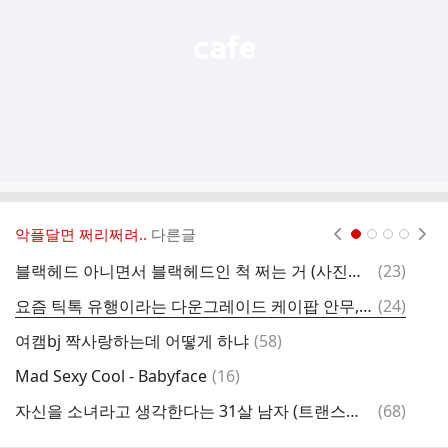
악플달면 쩌리쩌려..
다른글
현재페이지 1
2
3
4
댓
블랙헤드 아니면서 블랙헤드인 척 쩌는 거 (사진주의)
(
23
)
글
댓
요즘 틱톡 유행이라는 다운그레이드 케이팝 안무, 그리고 그걸 따라한 원곡자 아이돌
(
24
)
중
글
댓
여캠bj 짝사랑하는데 어떻게 하냐
(
58
)
동
글
댓
Mad Sexy Cool - Babyface
(
16
)
폭
글
댓
자신을 소녀라고 생각한다는 31살 남자 (트랜스젠더)
(
68
)
글