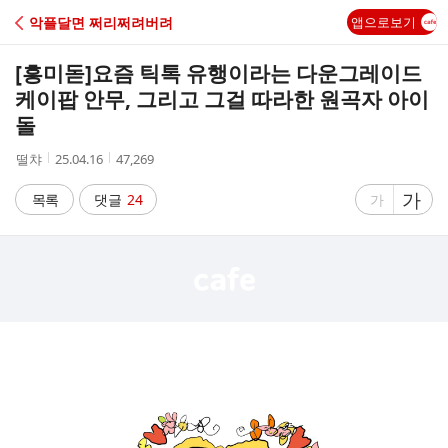
C
악플달면 쩌리쩌려버려
앱으로보기
A
[흥미돋]
요즘 틱톡 유행이라는 다운그레이드
F
케이팝 안무, 그리고 그걸 따라한 원곡자 아이
돌
E
작
작
조
떨챠
25.04.16
47,269
성
성
회
자
시
수
글
가
글
목록
댓글
24
가
간
자
자
크
크
기
기
크
작
게
게