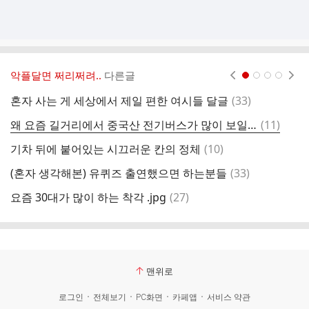
악플달면 쩌리쩌려..
다른글
현재페이지 1
2
3
4
댓
혼자 사는 게 세상에서 제일 편한 여시들 달글
(
33
)
모
글
댓
왜 요즘 길거리에서 중국산 전기버스가 많이 보일까?
(
11
)
운
글
댓
기차 뒤에 붙어있는 시끄러운 칸의 정체
(
10
)
축
글
댓
(혼자 생각해본) 유퀴즈 출연했으면 하는분들
(
33
)
글
댓
요즘 30대가 많이 하는 착각 .jpg
(
27
)
배
글
맨위로
로그인
전체보기
PC화면
카페앱
서비스 약관