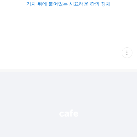
기차 뒤에 붙어있는 시끄러운 칸의 정체
현
재
게
시
글
추
가
기
능
열
기