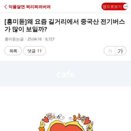
C
악플달면 쩌리쩌려버려
앱으로보기
A
[흥미돋]
왜 요즘 길거리에서 중국산 전기버스
F
가 많이 보일까?
작
작
조
흥미돋는글
25.04.16
8,727
E
성
성
회
자
시
수
글
가
글
목록
댓글
11
가
간
자
자
크
크
기
기
크
작
게
게