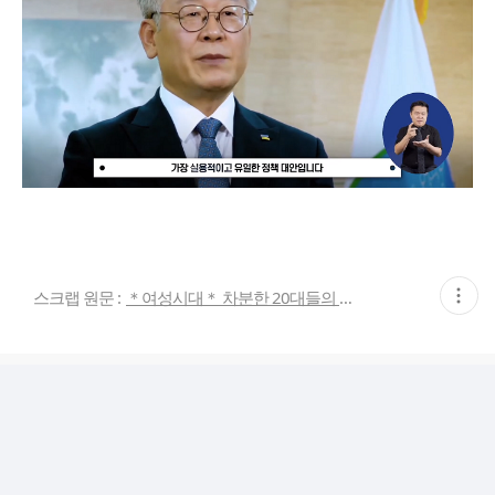
현
스크랩 원문 :
＊여성시대＊ 차분한 20대들의 알흠다운 공간
재
게
시
글
추
가
기
능
열
기