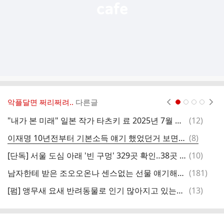
악플달면 쩌리쩌려..
다른글
현재페이지 1
2
3
4
댓
"내가 본 미래" 일본 작가 타츠키 료 2025년 7월 일본 대지진 & 침몰 예언
(
12
)
인
글
댓
이재명 10년전부터 기본소득 얘기 했었던거 보면 천재같음
(
8
)
글
댓
[단독] 서울 도심 아래 '빈 구멍' 329곳 확인‥38곳 긴급 복구 필요
(
10
)
난
글
댓
남자한테 받은 조오오온나 센스없는 선물 얘기해보는 달글
(
181
)
동
글
댓
[펌] 앵무새 요새 반려동물로 인기 많아지고 있는데 키우지마라
(
13
)
정
글