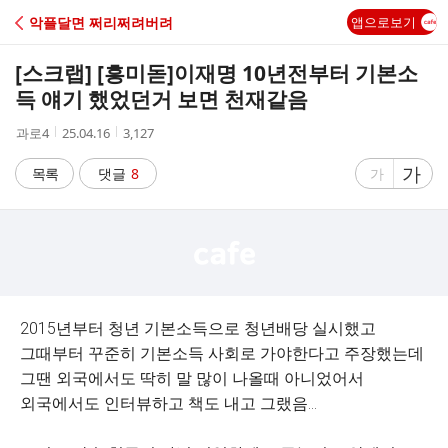
C
악플달면 쩌리쩌려버려
앱으로보기
A
[스크랩] [흥미돋]
이재명 10년전부터 기본소
F
득 얘기 했었던거 보면 천재같음
작
작
조
과로4
25.04.16
3,127
E
성
성
회
자
시
수
글
가
글
목록
댓글
8
가
간
자
자
크
크
기
기
크
작
게
게
2015년부터 청년 기본소득으로 청년배당 실시했고
그때부터 꾸준히 기본소득 사회로 가야한다고 주장했는데
그땐 외국에서도 딱히 말 많이 나올때 아니었어서
외국에서도 인터뷰하고 책도 내고 그랬음...