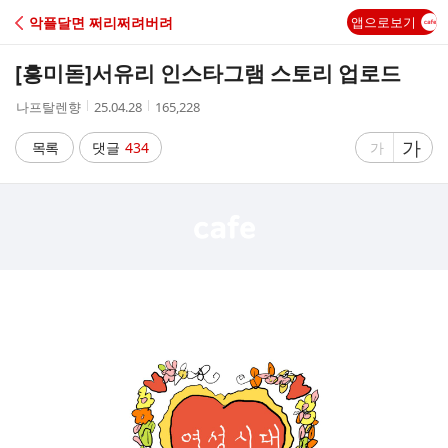
C
악플달면 쩌리쩌려버려
앱으로보기
A
[흥미돋]
서유리 인스타그램 스토리 업로드
F
작
작
조
나프탈렌향
25.04.28
165,228
성
성
회
E
자
시
수
글
가
글
목록
댓글
434
가
간
자
자
크
크
기
기
크
작
게
게