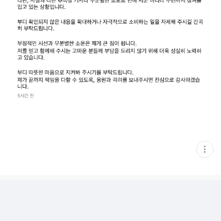
현
재
게
시
글
추
가
기
능
열