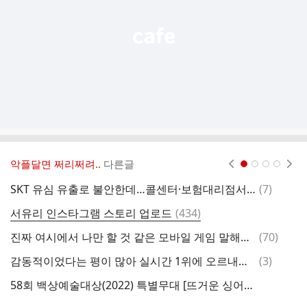
기
악플달면 쩌리쩌려..
다른글
현재페이지 1
2
3
4
댓
SKT 유심 유출로 불안한데…콜센터·보험대리점서 개인정보 해킹
(
7
)
고
글
댓
서유리 인스타그램 스토리 업로드
(
434
)
오
글
댓
진짜 여시에서 나만 할 것 같은 모바일 게임 말해주고 가는 달글
(
70
)
글
댓
감동적이었다는 평이 많아 실시간 1위에 오르내리는 백상 축하무대 연출력.jpg
(
3
)
관
글
58회 백상예술대상(2022) 특별무대 [뜨거운 싱어즈 - THIS IS ME]
고