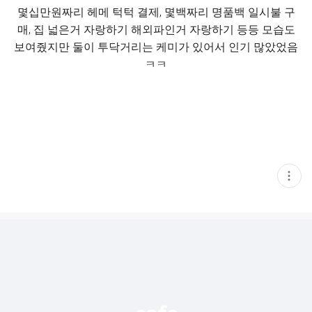
몇십만원짜리 헤메 턱턱 결제, 몇백짜리 명품백 일시불 구
매, 집 넓은거 자랑하기 해외파인거 자랑하기 등등 모습도
보여줬지만 둘이 투닥거리는 케미가 있어서 인기 많았었음
ㅋㅋ
현
재
게
시
글
추
가
기
능
열
기