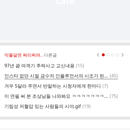
악플달면 쩌리쩌려..
다른글
현재페이지 1
2
3
4
댓
97년 괌 여객기 추락사고 교신내용
(
15
)
한
글
댓
인스타 없던 시절 금수저 인플루언서의 시조가 된듯한 프로그램
(
45
)
코
글
댓
겨우 5달라 주면서 반말하는 시청자에게 한마디
(
7
)
글
댓
이 연필 써 본 조상님들 나와봐요 ㅋㅋㅋㅋㅋㅋㅋㅋㅋㅋㅋㅋㅋㅋㅋㅋㅋㅋㅋㅋㅋㅋㅋㅋㅋ
(
75
)
일
글
댓
기립성 저혈압 있는 사람들의 시야.gif
(
19
)
[
글