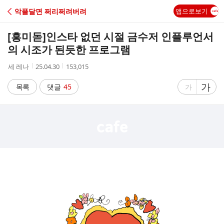
C
악플달면 쩌리쩌려버려
앱으로보기
A
[흥미돋]
인스타 없던 시절 금수저 인플루언서
F
의 시조가 된듯한 프로그램
작
작
조
세 레나
25.04.30
153,015
E
성
성
회
자
시
수
글
가
글
목록
댓글
45
가
간
자
자
크
크
기
기
크
작
게
게