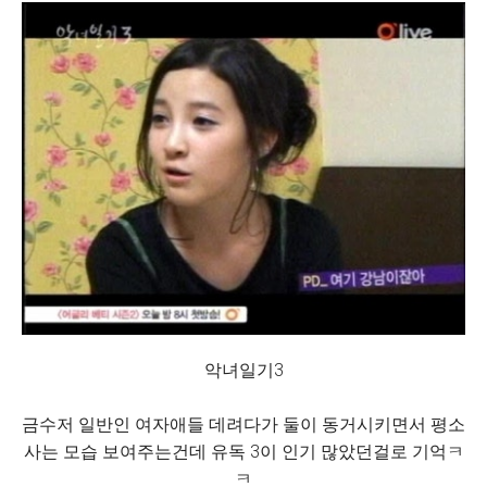
악녀일기3
금수저 일반인 여자애들 데려다가 둘이 동거시키면서 평소
사는 모습 보여주는건데 유독 3이 인기 많았던걸로 기억ㅋ
ㅋ