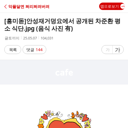
C
악플달면 쩌리쩌려버려
앱으로보기
A
[흥미돋]
안성재거덩요에서 공개된 차준환 평
F
소 식단.jpg (음식 사진 有)
작
작
조
귤토끼이
25.05.07
104,031
E
성
성
회
자
시
수
글
가
글
목록
댓글
144
가
간
자
자
크
크
기
기
크
작
게
게