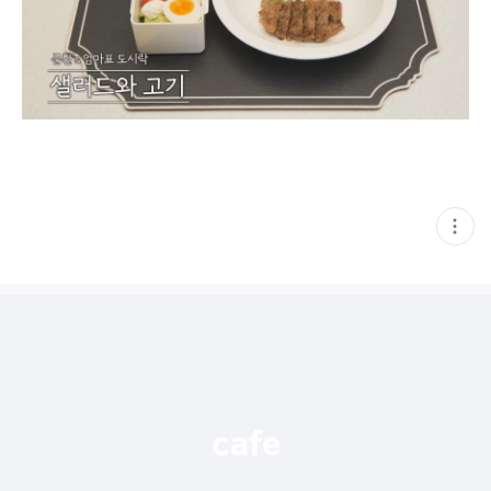
현
재
게
시
글
추
가
기
능
열
기