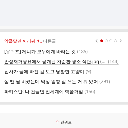
악플달면 쩌리쩌려..
다른글
현재페이지 1
2
3
4
댓
[유퀴즈] 제니가 모두에게 바라는 것
(
185
)
글
댓
안성재거덩요에서 공개된 차준환 평소 식단.jpg (음식 사진 有)
(
144
)
어
글
댓
집사가 물에 빠진 걸 보고 당황한 고양이
(
9
)
(
글
댓
살 땐 쩜 비쌌는데 막상 엄청 잘 쓰는 거 뭐 있어
(
291
)
살
글
댓
파키스탄: 나 건들면 전세계에 핵쏠거임
(
156
)
8
글
맨위로