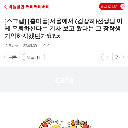
C
악플달면 쩌리쩌려버려
앱으로보기
A
[스크랩] [흥미돋]
서울에서 (김장하)선생님 이
F
제 은퇴하신다는 기사 보고 왔다는 그 장학생
기억하시겠던가요?.x
E
작
작
조
슈펄사이
25.05.09
4,040
성
성
회
자
시
수
글
가
글
목록
댓글
11
가
간
자
자
크
크
기
기
크
작
게
게