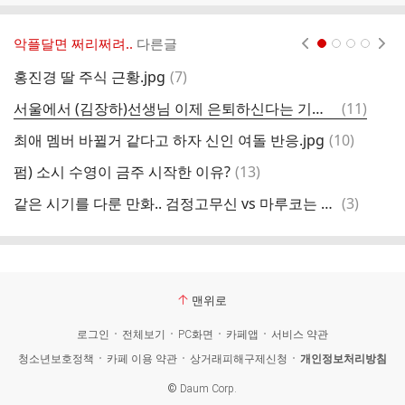
악플달면 쩌리쩌려..
다른글
현재페이지 1
2
3
4
댓
홍진경 딸 주식 근황.jpg
(
7
)
신
글
댓
서울에서 (김장하)선생님 이제 은퇴하신다는 기사 보고 왔다는 그 장학생 기억하시겠던가요?.x
(
11
)
글
댓
최애 멤버 바뀔거 같다고 하자 신인 여돌 반응.jpg
(
10
)
김
글
댓
펌) 소시 수영이 금주 시작한 이유?
(
13
)
알
글
댓
같은 시기를 다룬 만화.. 검정고무신 vs 마루코는 아홉살
(
3
)
한
글
맨위로
로그인
전체보기
PC화면
카페앱
서비스 약관
청소년보호정책
카페 이용 약관
상거래피해구제신청
개인정보처리방침
©
Daum Corp.