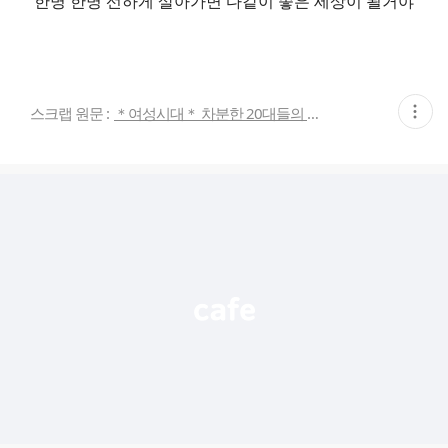
한명 한명 선하게 살아가면 다같이 좋은 세상이 될거야
현
스크랩 원문 :
＊여성시대＊ 차분한 20대들의 알흠다운 공간
재
게
시
글
추
가
기
능
열
기