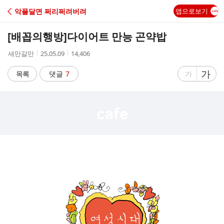
C
악플달면 쩌리쩌려버려
앱으로보기
A
[배꼽의행방]
다이어트 만능 곤약밥
F
작
작
조
새만갈만
25.05.09
14,406
성
성
회
E
자
시
수
글
가
글
목록
댓글
7
가
간
자
자
크
크
기
기
크
작
게
게