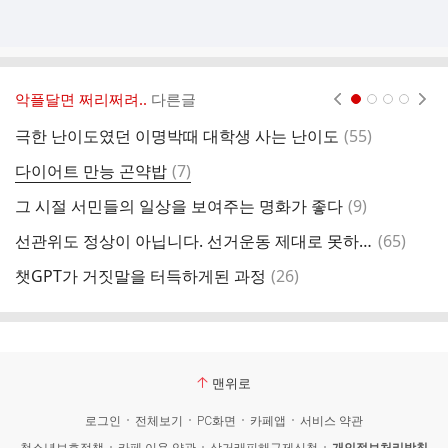
악플달면 쩌리쩌려..
다른글
현재페이지 1
2
3
4
댓
극한 난이도였던 이명박때 대학생 사는 난이도
(
55
)
이
글
댓
다이어트 만능 곤약밥
(
7
)
엘
글
댓
그 시절 서민들의 일상을 보여주는 명화가 좋다
(
9
)
'
글
댓
선관위도 정상이 아닙니다. 선거운동 제대로 못하게 하고 있습니다.
(
65
)
나
글
댓
챗GPT가 거짓말을 터득하게된 과정
(
26
)
글
맨위로
로그인
전체보기
PC화면
카페앱
서비스 약관