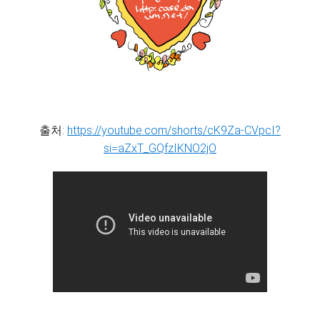
출처:
https://youtube.com/shorts/cK9Za-CVpcI?
si=aZxT_GQfzIKNO2jO