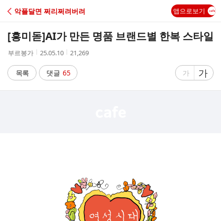
C
악플달면 쩌리쩌려버려
앱으로보기
A
[흥미돋]
AI가 만든 명품 브랜드별 한복 스타일
F
작
작
조
부르봉가
25.05.10
21,269
성
성
회
E
자
시
수
글
가
글
목록
댓글
65
가
간
자
자
크
크
기
기
크
작
게
게