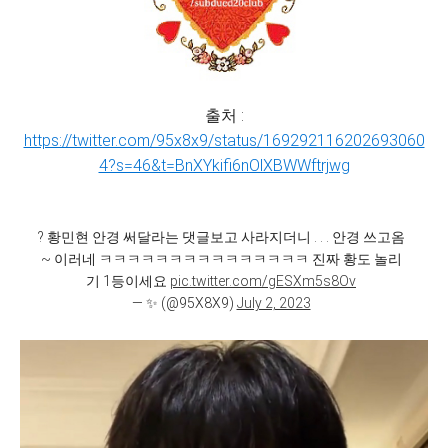
출처 :
https://twitter.com/95x8x9/status/169292116202693060
4?s=46&t=BnXYkifi6nOlXBWWftrjwg
? 황민현 안경 써달라는 댓글보고 사라지더니 . . . 안경 쓰고옴
~ 이러네 ㅋㅋㅋㅋㅋㅋㅋㅋㅋㅋㅋㅋㅋㅋㅋ 진짜 황도 놀리
기 1등이세요
pic.twitter.com/gESXm5s8Ov
— ✨ (@95X8X9)
July 2, 2023