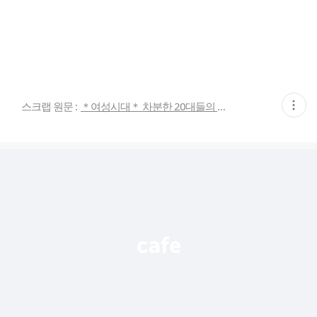
현
스크랩 원문 :
＊여성시대＊ 차분한 20대들의 알흠다운 공간
재
게
시
글
추
가
기
능
열
기