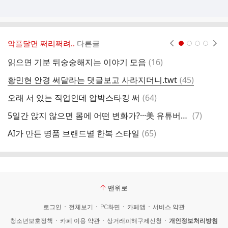
악플달면 쩌리쩌려..
다른글
현재페이지 1
2
3
4
댓
읽으면 기분 뒤숭숭해지는 이야기 모음
(
16
)
발
글
댓
황민현 안경 써달라는 댓글보고 사라지더니.twt
(
45
)
여
글
댓
오래 서 있는 직업인데 압박스타킹 써
(
64
)
인
글
댓
5일간 앉지 않으면 몸에 어떤 변화가?···美 유튜버의 실험
(
7
)
배
글
댓
AI가 만든 명품 브랜드별 한복 스타일
(
65
)
여
글
맨위로
로그인
전체보기
PC화면
카페앱
서비스 약관
청소년보호정책
카페 이용 약관
상거래피해구제신청
개인정보처리방침