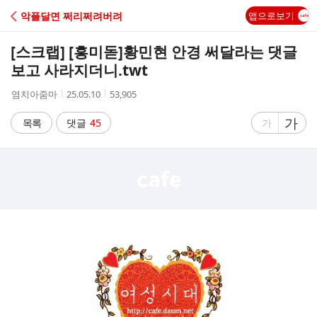
C
악플달면 쩌리쩌려버려
앱으로보기
A
[스크랩] [흥미돋]
황민현 안경 써달라는 댓글
F
보고 사라지더니.twt
작
작
조
염치아줌마
25.05.10
53,905
E
성
성
회
자
시
수
글
가
글
목록
댓글
45
가
간
자
자
크
크
기
기
크
작
게
게