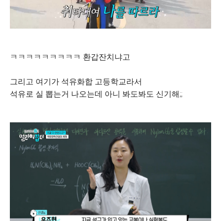
ㅋㅋㅋㅋㅋㅋㅋㅋㅋ 환갑잔치냐고
그리고 여기가 석유화합 고등학교라서
석유로 실 뽑는거 나오는데 아니 봐도봐도 신기해;;