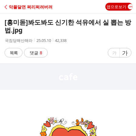
C
악플달면 쩌리쩌려버려
앱으로보기
A
[흥미돋]
봐도봐도 신기한 석유에서 실 뽑는 방
F
법.jpg
작
작
조
국짐당해산해라
25.05.10
42,338
E
성
성
회
자
시
수
글
가
글
목록
댓글
8
가
간
자
자
크
크
기
기
크
작
게
게