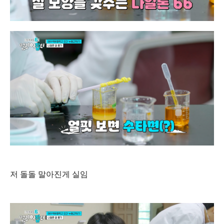
저 돌돌 말아진게 실임