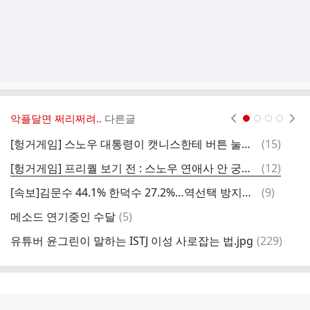
악플달면 쩌리쩌려..
다른글
현재페이지 1
2
3
4
댓
[헝거게임] 스노우 대통령이 캣니스한테 버튼 눌릴 수밖에 없는 이유
(
15
)
문
글
댓
[헝거게임] 프리퀄 보기 전 : 스노우 연애사 안 궁금해요.gif
(
12
)
"
글
댓
[속보]김문수 44.1% 한덕수 27.2%…역선택 방지시 韓 50.3% 金 39.2%[KSOI]
(
9
)
글
댓
메소드 연기중인 수달
(
5
)
아
글
댓
유튜버 윤그린이 말하는 ISTJ 이성 사로잡는 법.jpg
(
229
)
글