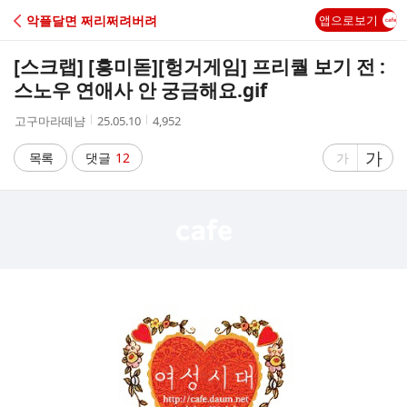
C
악플달면 쩌리쩌려버려
앱으로보기
A
[스크랩] [흥미돋]
[헝거게임] 프리퀄 보기 전 :
F
스노우 연애사 안 궁금해요.gif
작
작
조
고구마라떼냠
25.05.10
4,952
E
성
성
회
자
시
수
글
가
글
목록
댓글
12
가
간
자
자
크
크
기
기
크
작
게
게