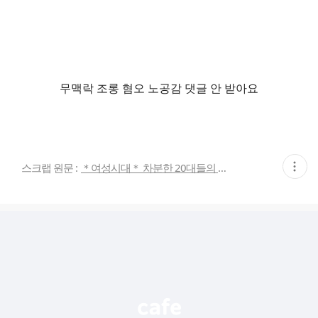
무맥락 조롱 혐오 노공감 댓글 안 받아요
현
스크랩 원문 :
＊여성시대＊ 차분한 20대들의 알흠다운 공간
재
게
시
글
추
가
기
능
열
기