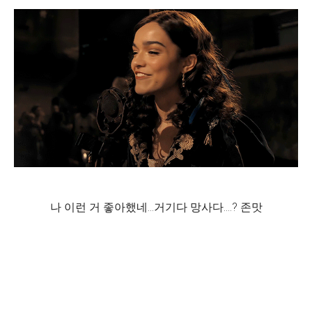
나 이런 거 좋아했네...거기다 망사다....? 존맛