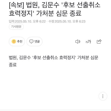
현
재
게
시
글