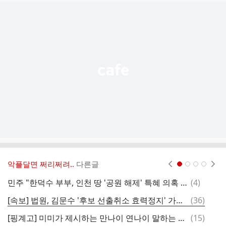
추
가
기
능
열
기
악플달면 쩌리쩌려..
다른글
현재페이지 1
2
3
4
댓
민주 "한덕수 부부, 인천 땅 '공원 해제' 특혜 의혹 해명하라"
(
4
)
이
글
댓
[속보] 법원, 김문수 '후보 선출취소 효력정지' 가처분 심문 종료
(
36
)
트
글
댓
[핑계고] 미미가 제시하는 만나이 연나이 말하는 방법
(
15
)