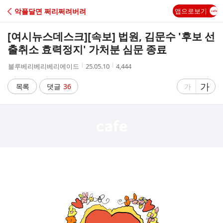
C
악플달면 쩌리쩌려버려
앱으로보기
A
[여시뉴스데스크]
[속보] 법원, 김문수 '후보 선
F
출취소 효력정지' 가처분 심문 종료
작
작
조
블루베리베리베리에이드
25.05.10
4,444
E
성
성
회
자
시
수
글
가
글
목록
댓글
36
가
간
자
자
크
크
기
기
크
작
게
게