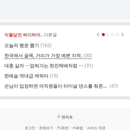
악플달면 쩌리쩌려..
다른글
현재페이지 1
2
3
4
댓
오늘의 행운 뽑기
(
162
)
절
글
댓
한국에서 골목, 거리가 가장 예쁜 지역.
(
30
)
글
댓
대충 살자 ⋯업혀가는 한진택배처럼 ⋯
(
31
)
글
댓
한예슬 역대급 캐릭터
(
15
)
삼
글
댓
손님이 입장하면 여직원들이 터미널 댄스를 춰준다고 홍보하는 신당동 곱창집.twt
(
47
)
듀
글
맨위로
로그인
전체보기
PC화면
카페앱
서비스 약관