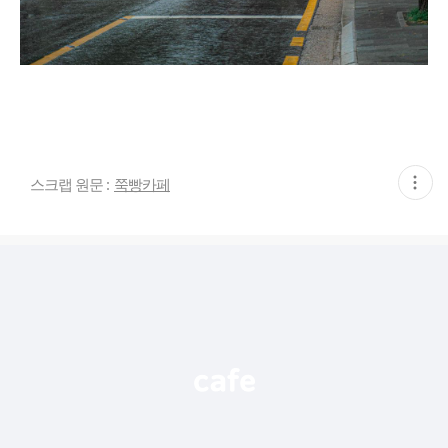
현
스크랩 원문 :
쭉빵카페
재
게
시
글
추
가
기
능
열
기