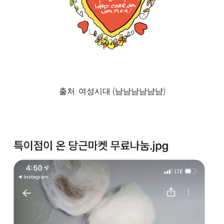
출처: 여성시대 (남남남남냠냠)