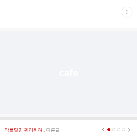
현
재
게
시
글
추
가
기
능
열
기
악플달면 쩌리쩌려..
다른글
현재페이지 1
2
3
4