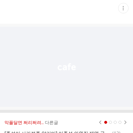
현
재
게
시
글
추
가
기
능
열
기
악플달면 쩌리쩌려..
다른글
현재페이지 1
2
3
4