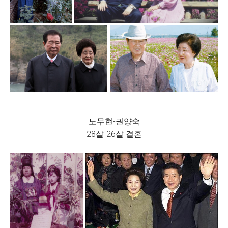
노무현-권양숙
28살-26살 결혼