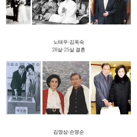
노태우-김옥숙
28살-25살 결혼
김영삼-손명순