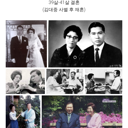
39살-41살 결혼
(김대중 사별 후 재혼)