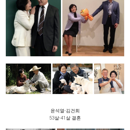
윤석열-김건희
53살-41살 결혼