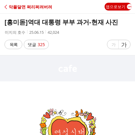
C
악플달면 쩌리쩌려버려
앱으로보기
A
[흥미돋]
역대 대통령 부부 과거-현재 사진
F
작
작
조
미지의 호수
25.06.15
42,024
성
성
회
E
자
시
수
글
가
글
목록
댓글
325
가
간
자
자
크
크
기
기
크
작
게
게