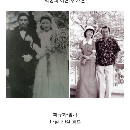
(박정희 이혼 후 재혼)
최규하-홍기
17살-20살 결혼