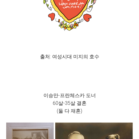
출처: 여성시대 미지의 호수
이승만-프란체스카 도너
60살-35살 결혼
(둘 다 재혼)