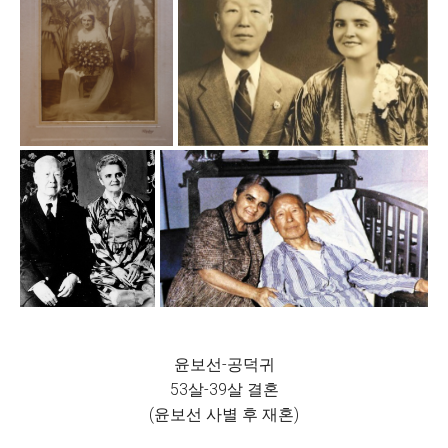
윤보선-공덕귀
53살-39살 결혼
(윤보선 사별 후 재혼)