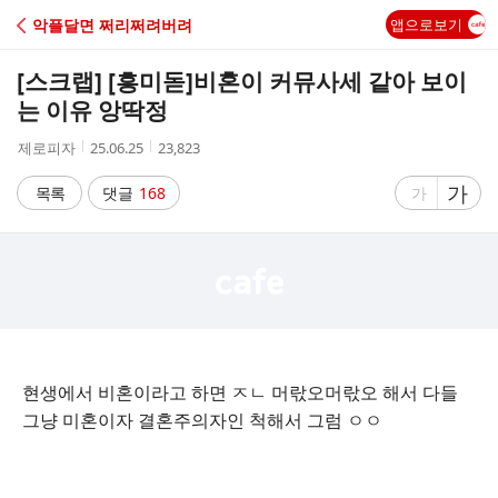
C
악플달면 쩌리쩌려버려
앱으로보기
A
[스크랩] [흥미돋]
비혼이 커뮤사세 같아 보이
F
는 이유 앙딱정
작
작
조
제로피자
25.06.25
23,823
E
성
성
회
자
시
수
글
가
글
목록
댓글
168
가
간
자
자
크
크
기
기
크
작
게
게
현생에서 비혼이라고 하면 ㅈㄴ 머띿오머띿오 해서 다들
그냥 미혼이자 결혼주의자인 척해서 그럼 ㅇㅇ