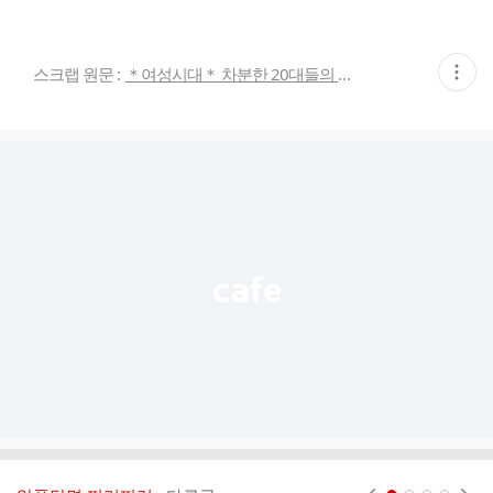
현
스크랩 원문 :
＊여성시대＊ 차분한 20대들의 알흠다운 공간
재
게
시
글
추
가
기
능
열
기
현재페이지 1
2
3
4