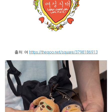
출처: 여
https://theqoo.net/square/3798186913