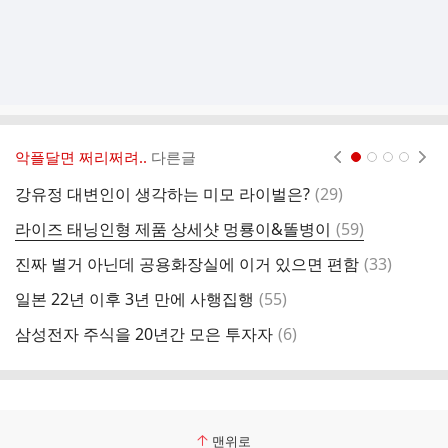
악플달면 쩌리쩌려..
다른글
현재페이지 1
2
3
4
댓
강유정 대변인이 생각하는 미모 라이벌은?
(
29
)
글
댓
라이즈 태닝인형 제품 상세샷 멍룡이&똘병이
(
59
)
글
댓
진짜 별거 아닌데 공용화장실에 이거 있으면 편함
(
33
)
누
글
댓
일본 22년 이후 3년 만에 사행집행
(
55
)
글
댓
삼성전자 주식을 20년간 모은 투자자
(
6
)
K
글
맨위로