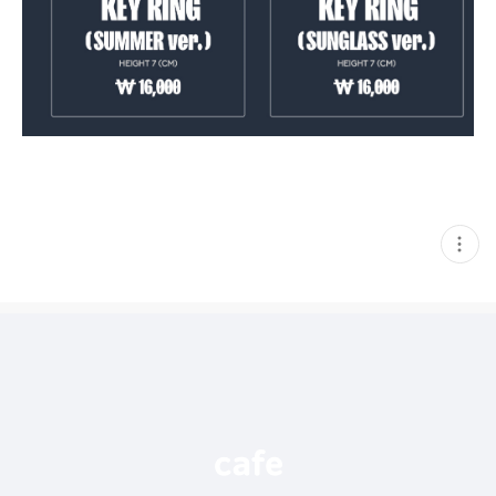
현
재
게
시
글
추
가
기
능
열
기