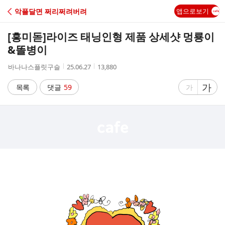
C
악플달면 쩌리쩌려버려
앱으로보기
A
[흥미돋]
라이즈 태닝인형 제품 상세샷 멍룡이
F
&똘병이
작
작
조
바나나스플릿구슬
25.06.27
13,880
E
성
성
회
자
시
수
글
가
글
목록
댓글
59
가
간
자
자
크
크
기
기
크
작
게
게