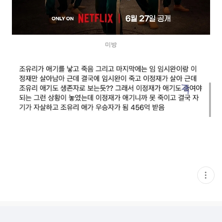
미방
현
재
게
시
글
추
가