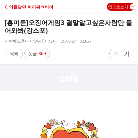
C
악플달면 쩌리쩌려버려
앱으로보기
A
[흥미돋]
오징어게임3 결말알고싶은사람만 들
F
어와봐(강스포)
작
작
조
사랑해도혼나지않는꿈이였다
25.06.27
52,627
E
성
성
회
자
시
수
글
가
글
목록
댓글
369
가
간
자
자
크
크
기
기
크
작
게
게