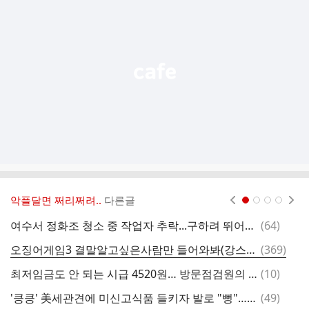
기
능
열
기
악플달면 쩌리쩌려..
다른글
현재페이지 1
2
3
4
댓
여수서 정화조 청소 중 작업자 추락...구하려 뛰어든 동료 질식사
(
64
)
글
댓
오징어게임3 결말알고싶은사람만 들어와봐(강스포)
(
369
)
글
댓
최저임금도 안 되는 시급 4520원… 방문점검원의 현실
(
10
)
이
글
댓
'킁킁' 美세관견에 미신고식품 들키자 발로 "뻥"…이집트인 추방
(
49
)
또