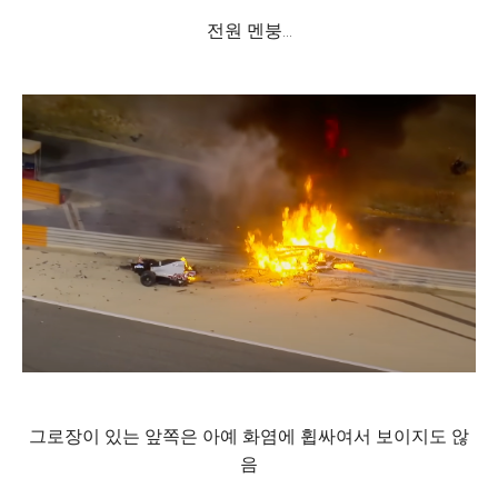
전원 멘붕...
그로장이 있는 앞쪽은 아예 화염에 휩싸여서 보이지도 않
음