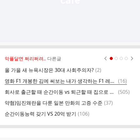
악플달면 쩌리쩌려..
다른글
현재페이지 1
2
3
4
댓
올 가을 새 뉴욕시장은 30대 사회주의자?
(
2
)
들
글
댓
영화 F1 개봉한 김에 써보는 내가 생각하는 F1 레전드 장면
(
16
)
류
글
댓
회사로 출근할 때 순간이동 vs 퇴근할 때 집으로 순간이동
(
505
)
글
댓
약혐)임진왜란을 다룬 일본 만화의 고증 수준
(
37
)
패
글
댓
순간이동능력 갖기 VS 20억 받기
(
106
)
글