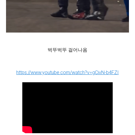
벅뚜벅뚜 걸어나옴
https://www.youtube.com/watch?v=gCivN-b4FZI