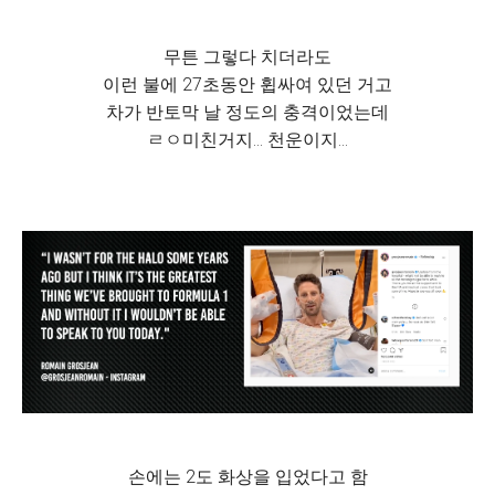
무튼 그렇다 치더라도
이런 불에 27초동안 휩싸여 있던 거고
차가 반토막 날 정도의 충격이었는데
ㄹㅇ미친거지... 천운이지...
손에는 2도 화상을 입었다고 함