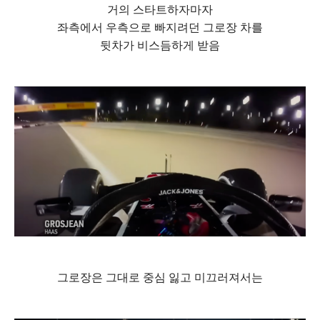
거의 스타트하자마자
좌측에서 우측으로 빠지려던 그로장 차를
뒷차가 비스듬하게 받음
그로장은 그대로 중심 잃고 미끄러져서는