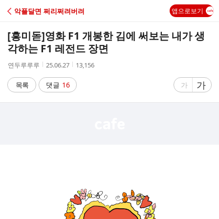
C
악플달면 쩌리쩌려버려
앱으로보기
A
[흥미돋]
영화 F1 개봉한 김에 써보는 내가 생
F
각하는 F1 레전드 장면
작
작
조
연두루루루
25.06.27
13,156
E
성
성
회
자
시
수
글
가
글
목록
댓글
16
가
간
자
자
크
크
기
기
크
작
게
게