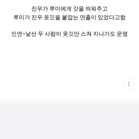
진우가 루미에게 갓을 씌워주고
루미가 진우 옷깃을 붙잡는 연출이 있었다고함
인연=낯선 두 사람이 옷깃만 스쳐 지나가도 운명
현
재
게
시
글
추
가
기
능
열
기