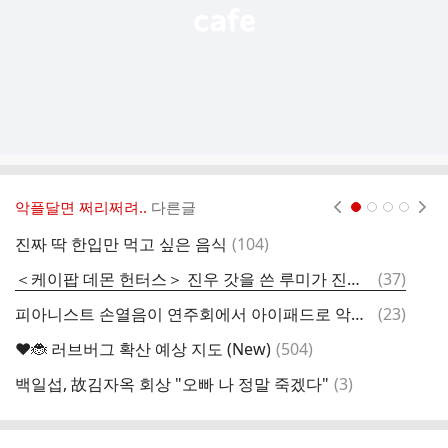
악플달면 쩌리쩌려..
다른글
현재페이지 1
2
3
4
댓
진짜 딱 한입만 먹고 싶은 음식
(
104
)
나
글
댓
＜케이팝 데몬 헌터스＞ 진우 갓을 쓴 루미가 진우를 붙잡는 장면 초기 시놉 (스포)
(
37
)
미
글
댓
피아니스트 손열음이 연주회에서 아이패드로 악보 넘기다 생긴 일…
(
23
)
케
글
댓
❤️🐞 러브버그 확산 예상 지도 (New)
(
504
)
[
글
댓
백일섭, 故김자옥 회상 "오빠 나 정말 죽겠다"
(
3
)
글