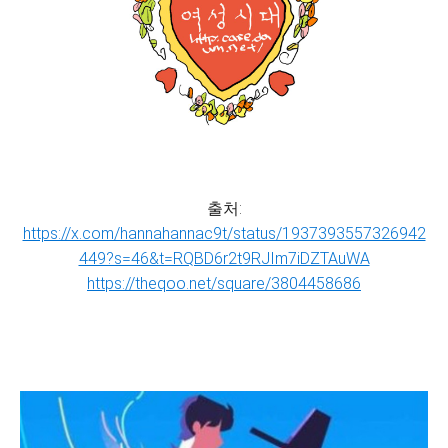
출처:
https://x.com/hannahannac9t/status/1937393557326942
449?s=46&t=RQBD6r2t9RJIm7iDZTAuWA
https://theqoo.net/square/3804458686