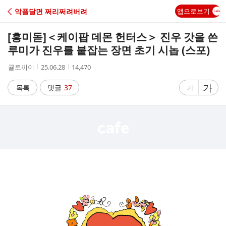
C
악플달면 쩌리쩌려버려
앱으로보기
A
[흥미돋]
＜케이팝 데몬 헌터스＞ 진우 갓을 쓴
F
루미가 진우를 붙잡는 장면 초기 시놉 (스포)
작
작
조
귤토끼이
25.06.28
14,470
E
성
성
회
자
시
수
글
가
글
목록
댓글
37
가
간
자
자
크
크
기
기
크
작
게
게