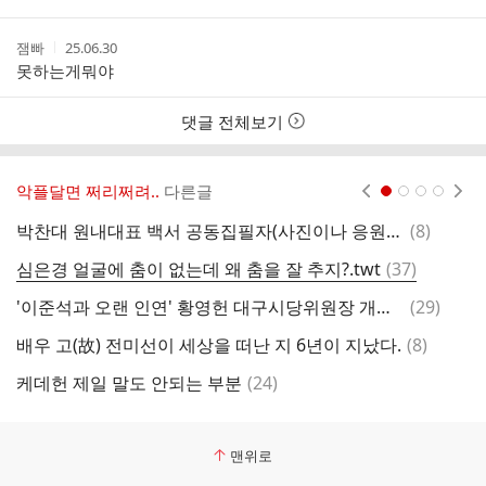
자
시
간
작
작
잼빠
25.06.30
성
성
못하는게뭐야
자
시
간
댓글 전체보기
악플달면 쩌리쩌려..
다른글
현재페이지 1
2
3
4
댓
박찬대 원내대표 백서 공동집필자(사진이나 응원글) 모집
(
8
)
글
댓
심은경 얼굴에 춤이 없는데 왜 춤을 잘 추지?.twt
(
37
)
페
글
댓
'이준석과 오랜 인연' 황영헌 대구시당위원장 개혁신당 떠난다
(
29
)
글
댓
배우 고(故) 전미선이 세상을 떠난 지 6년이 지났다.
(
8
)
[
글
댓
케데헌 제일 말도 안되는 부분
(
24
)
글
맨위로