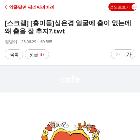
C
악플달면 쩌리쩌려버려
앱으로보기
A
[스크랩] [흥미돋]
심은경 얼굴에 춤이 없는데
F
왜 춤을 잘 추지?.twt
작
작
조
열빙어
25.06.29
60,585
E
성
성
회
자
시
수
글
가
글
목록
댓글
37
가
간
자
자
크
크
기
기
크
작
게
게