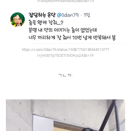
t=XAxjWc5rRHX4RloA6QtdsA&s=19
https://x.com/0dan79/status/1908775613894451377?
t=jVn0GTjsTb2ETr3VOKyu2A&s=19
ㄱㄴㄲ..