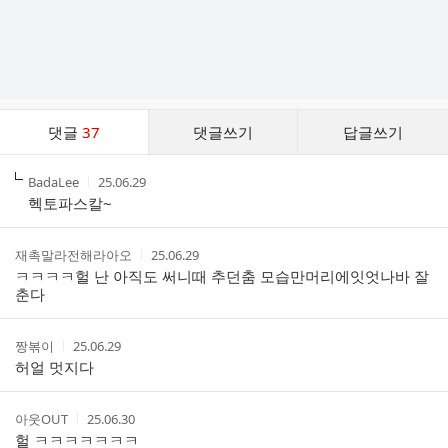
댓
댓글
37
댓글쓰기
답글쓰기
글
댓
작
작
BadaLee
25.06.29
글
성
성
헥토파스칼~
리
자
시
스
간
트
작
작
재촉말라전해라아오
25.06.29
성
성
ㅋㅋㅋㅋ헐 난 아직도 써니때 추던춤 모습만머리에잇엇나바 잘
자
시
춘다
간
작
작
짱볶이
25.06.29
성
성
허얼 멋지다
자
시
간
작
작
아웃OUT
25.06.30
성
성
헐 ㅋㅋㅋㅋㅋㅋㅋ