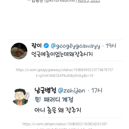
— 김빵순 (@kimbreadlover)
April 5, 2025
https://x.com/googlygoawayy/status/1908899522077687875?
t=qZmK0NECb5PkufcByIDnbg&s=19
https://x.com/zehijen/status/1908952218092626103?