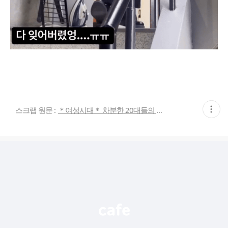
현
스크랩 원문 :
＊여성시대＊ 차분한 20대들의 알흠다운 공간
재
게
시
글
추
가
기
능
열
기