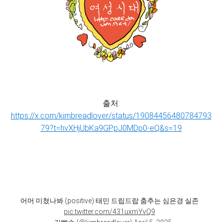
출처:
https://x.com/kimbreadlover/status/19084456480784793
79?t=hvXHjUbKa9GPpJ0MDp0-eQ&s=19
어머 미쳤나봐 (positive) 태민 드립드랍 춤추는 심은경 실존
pic.twitter.com/431uxmYvQ9