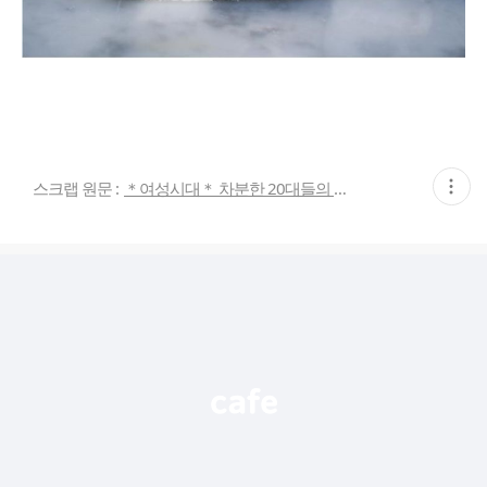
현
스크랩 원문 :
＊여성시대＊ 차분한 20대들의 알흠다운 공간
재
게
시
글
추
가
기
능
열
기