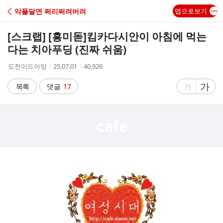
C
악플달면 쩌리쩌려버려
앱으로보기
A
[스크랩] [흥미돋]
킴카다시안이 아침에 먹는
F
다는 치아푸딩 (진짜 쉬움)
작
작
조
도전이드아앙
25.07.01
40,926
E
성
성
회
자
시
수
글
가
글
목록
댓글
17
가
간
자
자
크
크
기
기
크
작
게
게