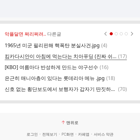
악플달면 쩌리쩌려..
다른글
현재페이지 1
2
3
4
댓
1965년 미군 필리핀해 핵폭탄 분실사건.jpg
(
4
)
글
댓
킴카다시안이 아침에 먹는다는 치아푸딩 (진짜 쉬움)
(
17
)
잼
글
댓
[KBO] 여름마다 반성하게 만드는 야구선수
(
16
)
매
글
댓
은근히 매니아층이 있다는 롯데리아 메뉴 .jpg
(
18
)
글
댓
신호 없는 횡단보도에서 보행자가 갑자기 딴짓하는 이유..
(
70
)
안
글
맨위로
로그인
전체보기
PC화면
카페앱
서비스 약관