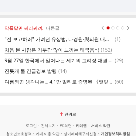
악플달면 쩌리쩌려..
다른글
현재페이지 1
2
3
4
댓
"전 보고하러" 가려던 유상범, 나경원-與의원 대화 듣더니
(
1
)
이
글
댓
처음 본 사람은 거부감 많이 느끼는 태국음식
(
152
)
색
글
댓
9월 27일 한국에서 일어나는 세기의 고려장 대결.twt
(
29
)
나
글
댓
진돗개 둘 긴급경보 발령
(
14
)
혐
글
댓
여름되면 생각나는... 4.1만 알티로 증명된 《깻잎냉파스타》 레시피.twt
(
60
)
친
글
맨위로
로그인
전체보기
PC화면
카페앱
서비스 약관
청소년보호정책
카페 이용 약관
상거래피해구제신청
개인정보처리방침