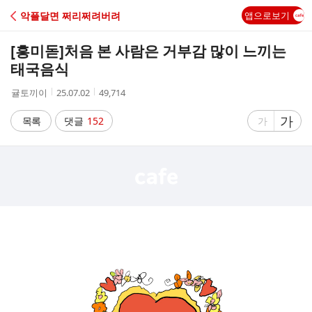
C
악플달면 쩌리쩌려버려
앱으로보기
A
[흥미돋]
처음 본 사람은 거부감 많이 느끼는
F
태국음식
작
작
조
귤토끼이
25.07.02
49,714
E
성
성
회
자
시
수
글
가
글
목록
댓글
152
가
간
자
자
크
크
기
기
크
작
게
게