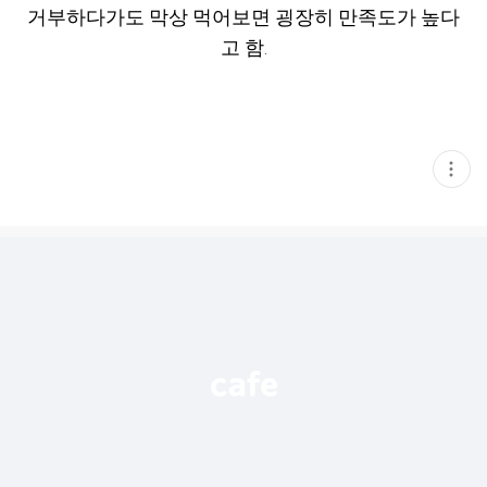
거부하다가도 막상 먹어보면 굉장히 만족도가 높다
고 함.
현
재
게
시
글
추
가
기
능
열
기