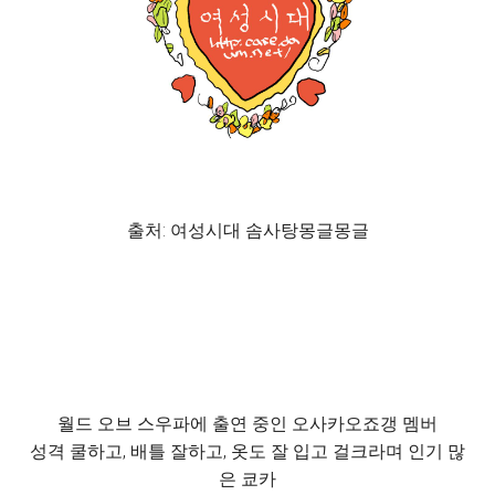
출처: 여성시대 솜사탕몽글몽글
월드 오브 스우파에 출연 중인 오사카오죠갱 멤버
성격 쿨하고, 배틀 잘하고, 옷도 잘 입고 걸크라며 인기 많
은 쿄카