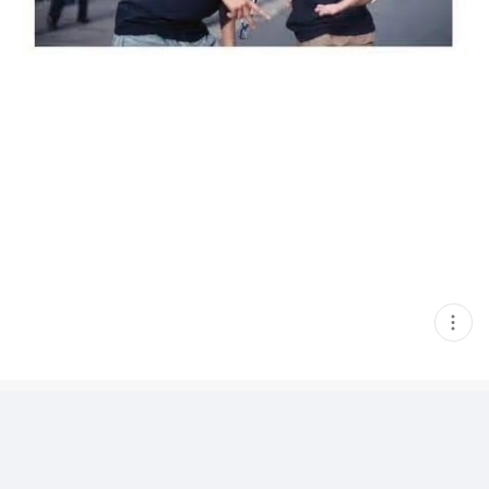
현
재
게
시
글
추
가
기
능
열
기