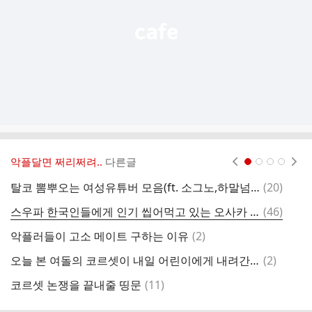
악플달면 쩌리쩌려..
다른글
현재페이지 1
2
3
4
댓
탈코 뽐뿌오는 여성유튜버 모음(ft. 소그노,하말넘많, 혼삶비결)
(
20
)
지
글
댓
스우파 한국인들에게 인기 씹어먹고 있는 오사카 오죠갱 멤버 쿄카 전범기
(
46
)
글
댓
악플러들이 고소 메이트 구하는 이유
(
2
)
글
댓
오늘 본 여돌의 코르셋이 내일 어린이에게 내려간다
(
2
)
한
글
댓
코르셋 논쟁을 끝내줄 띵문
(
11
)
글