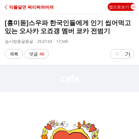
C
악플달면 쩌리쩌려버려
앱으로보기
A
[흥미돋]
스우파 한국인들에게 인기 씹어먹고
F
있는 오사카 오죠갱 멤버 쿄카 전범기
작
작
조
솜사탕몽글몽글
25.07.03
17,545
E
성
성
회
자
시
수
글
가
글
목록
댓글
46
가
간
자
자
크
크
기
기
크
작
게
게